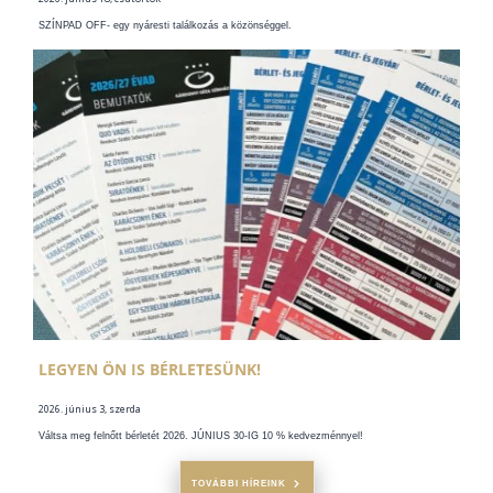
SZÍNPAD OFF- egy nyáresti találkozás a közönséggel.
LEGYEN ÖN IS BÉRLETESÜNK!
2026. június 3, szerda
Váltsa meg felnőtt bérletét 2026. JÚNIUS 30-IG 10 % kedvezménnyel!
TOVÁBBI HÍREINK