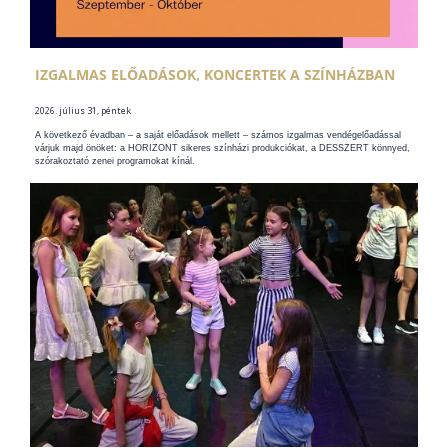
IZGALMAS ELŐADÁSOK, KONCERTEK A SZÍNHÁZBAN
2026. július 31, péntek
A következő évadban – a saját előadások mellett – számos izgalmas vendégelőadással
várjuk majd önöket: a HORIZONT sikeres színházi produkciókat, a DESSZERT könnyed,
szórakoztató zenei programokat kínál.