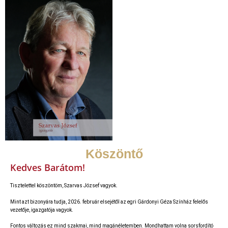
Köszöntő
Kedves Barátom!
Tisztelettel köszöntöm, Szarvas József vagyok.
Mint azt bizonyára tudja, 2026. február elsejétől az egri Gárdonyi Géza Színház felelős
vezetője, igazgatója vagyok.
Fontos változás ez mind szakmai, mind magánéletemben. Mondhattam volna sorsfordító