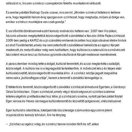
változást is, hiszen színészi szerepköröm felelős munkakörré változott.
Eszembe jutottak Bodrogi Gyula szavai, miszerint: „Minden színészt kötelezni kellene
arra, hogy legalább három évig igazgasson színházat, hogy megtudja, milyen jó dolga van,
amikor színészi munkájára van csak gondja.”
E sorsfordító döntésemnek azért komoly motivációs háttere van. 2007-ben Viszákon,
házunk udvarán megépítettük közösségerősítő szándékkal a Kaszás Attila Pajtaszínházat.
2009-ben pedig a KAPSZ és a jó szándékú emberek önzetlen hozzájárulásával életre hívtuk
az első Tündérkertet, amely ma nemzeterősítő szándékával behálózta az egész Kárpát-
medencét, és melyről akkor még nem tudhattam, hogy kultúravisszatanuló összművészeti
bázisként része lesz az őshonos gyümölcskultúránk Kárpát-medencei mentésének.
A parasztember mindig tette a dolgát, kultúrát teremtett, és azzal megtartotta családját,
közösségét. A kultúra ma is a legnagyobb tartalékerőnk. A művészet kész és képes akár
kultúraközvetítő, közösségerősítő munkába állni. A színház nézője jegyét megváltva
nemcsak a „kultúrafogyasztója”, hanem a teremtő szándékú támogatója is.
Értéktartó és teremtő, közösségerősítő szándékú színházat álmodunk Egerben, a Gárdonyi
Géza Színházban. Olyan színházat, amely végzi közönségvonzó színházszakmai
kötelességét és jó előadásokat hoz létre, jó színházat csinálva, nyitott párbeszédet folytat
Eger városa és Heves vármegye kultúrateremtő és közvetítő polgáraival, intézményeivel.
Eger kulturális identitása, lokálpatrióta büszkesége számunkra egyszerre jelent
inspirációt és komoly kihívást. Ám ha tényleg
– „Színház az egész világ, és színész benne minden férfi és nő”, akkor