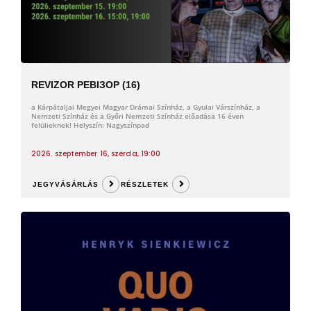
REVIZOR РЕВІЗОР (16)
a Kárpátaljai Megyei Magyar Drámai Színház, a Gyulai Várszínház, a
Nemzeti Színház és a Győri Nemzeti Színház előadása 16 éven
felülieknek! Helyszín: Nagyszínpad
2026. szeptember 16, szerda, 19:00
JEGYVÁSÁRLÁS
RÉSZLETEK