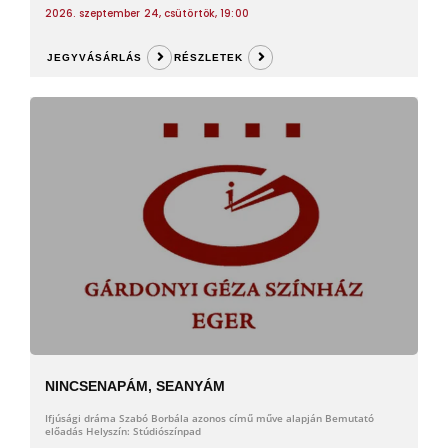
2026. szeptember 24, csütörtök, 19:00
JEGYVÁSÁRLÁS
RÉSZLETEK
NINCSENAPÁM, SEANYÁM
Ifjúsági dráma Szabó Borbála azonos című műve alapján Bemutató
előadás Helyszín: Stúdiószínpad