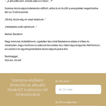
– „A játszótársam, mondd, akarsz-e lenni …?”.
Szakmai közösségünk átalakulás előtt áll, változik, és ősztől új energiákkal megerősödve
kéri az Önök bizalmát.
„Pártolj, közönség, és majd haladunk…”
„Haladjatok, aztán pártolunk…”.
Kedves Barátom!
Nagy örömmel, érdeklődve és izgatottan készülök feladatomra abban a hitben és
reményben, hogy e kultúravisszatanuló korunkban lesz bátorságunk egymás felé fordulni,
összenézni és együtt gondolkodva közösségünk javára élni.
Barátsággal,
Szarvas József
Szeretne elsőként
Az Ön neve
értesülni az aktuális
hírekről? Iratkozzon fel
hírlevelünkre!
Az Ön e-mail címe