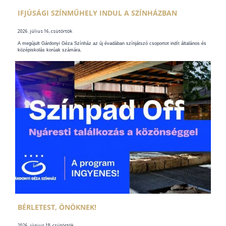
IFJÚSÁGI SZÍNMŰHELY INDUL A SZÍNHÁZBAN
2026. július 16, csütörtök
A megújult Gárdonyi Géza Színház az új évadában színjátszó csoportot indít általános és
középiskolás korúak számára.
BÉRLETEST, ÖNÖKNEK!
2026. június 18, csütörtök