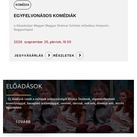
KOMÉDIA
EGYFELVONÁSOS KOMÉDIÁK
a Kárpátaljai Megyei Magyar Drámai Színház előadása Helyszín:
Nagyszínpad
2026. szeptember 25, péntek, 19:00
JEGYVÁSÁRLÁS
RÉSZLETEK
ELŐADÁSOK
Új évadunk ismét a műfajok sokszínűségét kínálja Önöknek, elgondolkodtató
komolysággal, kacagtató vidámsággal, zenével, tánccal, sok-sok, élményt adó, közös
együttléttel.
TOVÁBB