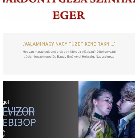
SZEPT
10
„VALAMI NAGY-NAGY TÜZET KÉNE RAKNI…”
Hogyan maradjunk emberek egy kifordult világban? Jótékonysági
pódiumbeszélgetés Dr. Bagdy Emőkével Helyszín: Nagyszínpad