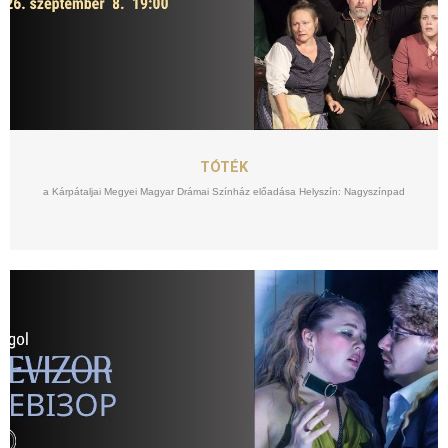
SZEPT
08
TÓTÉK
a Kárpátaljai Megyei Magyar Drámai Színház előadása Helyszín: Nagyszínpad