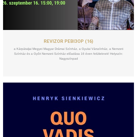
SZEPT
16
REVIZOR РЕВІЗОР (16)
a Kárpátaljai Megyei Magyar Drámai Színház, a Gyulai Várszínház, a Nemzeti
Színház és a Győri Nemzeti Színház előadása 16 éven felülieknek! Helyszín:
Nagyszínpad