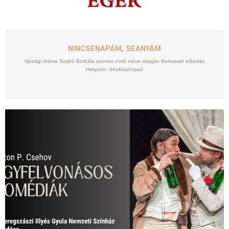
SZEPT
25
NINCSENAPÁM, SEANYÁM
Ifjúsági dráma Szabó Borbála azonos című műve alapján Bemutató előadás
Helyszín: Stúdiószínpad