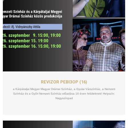
SZEPT
09
REVIZOR РЕВІЗОР (16)
a Kárpátaljai Megyei Magyar Drámai Színház, a Gyulai Várszínház, a Nemzeti
Színház és a Győri Nemzeti Színház előadása 16 éven felülieknek! Helyszín:
Nagyszínpad