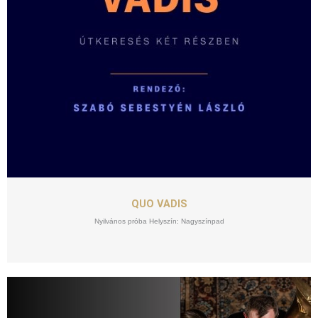
SZEPT
18
QUO VADIS
Nyilvános próba Helyszín: Nagyszínpad