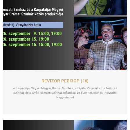
SZEPT
15
REVIZOR РЕВІЗОР (16)
a Kárpátaljai Megyei Magyar Drámai Színház, a Gyulai Várszínház, a Nemzeti
Színház és a Győri Nemzeti Színház előadása 16 éven felülieknek! Helyszín:
Nagyszínpad