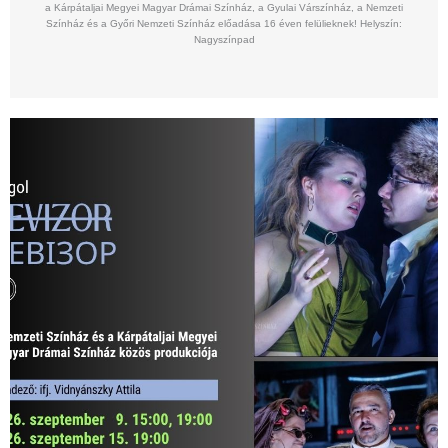
a Kárpátaljai Megyei Magyar Drámai Színház, a Gyulai Várszínház, a Nemzeti
Színház és a Győri Nemzeti Színház előadása 16 éven felülieknek! Helyszín:
Nagyszínpad