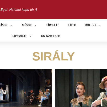
Eger, Hatvani kapu tér 4
DÁSOK
MŰSOR
TÁRSULAT
HÍREK
RÓLUNK
KAPCSOLAT
GG TÁNC EGER
SIRÁLY