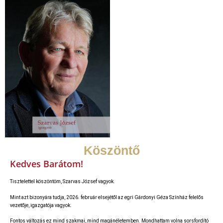
Köszöntő
Kedves Barátom!
Tisztelettel köszöntöm, Szarvas József vagyok.
Mint azt bizonyára tudja, 2026. február elsejétől az egri Gárdonyi Géza Színház felelős
vezetője, igazgatója vagyok.
Fontos változás ez mind szakmai, mind magánéletemben. Mondhattam volna sorsfordító