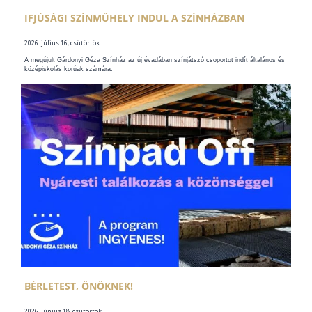
IFJÚSÁGI SZÍNMŰHELY INDUL A SZÍNHÁZBAN
2026. július 16, csütörtök
A megújult Gárdonyi Géza Színház az új évadában színjátszó csoportot indít általános és
középiskolás korúak számára.
BÉRLETEST, ÖNÖKNEK!
2026. június 18, csütörtök