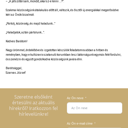
– „A játszótársam, mondd, akarsz-e lenni …?”.
Szakmai közösségünk átalakulás előtt áll, változik, és ősztől új energiákkal megerősödve
kéri az Önök bizalmát.
„Pártolj, közönség, és majd haladunk…”
„Haladjatok, aztán pártolunk…”.
Kedves Barátom!
Nagy örömmel, érdeklődve és izgatottan készülök feladatomra abban a hitben és
reményben, hogy e kultúravisszatanuló korunkban lesz bátorságunk egymás felé fordulni,
összenézni és együtt gondolkodva közösségünk javára élni.
Barátsággal,
Szarvas József
Szeretne elsőként
Az Ön neve
értesülni az aktuális
hírekről? Iratkozzon fel
hírlevelünkre!
Az Ön e-mail címe