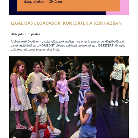
IZGALMAS ELŐADÁSOK, KONCERTEK A SZÍNHÁZBAN
2026. július 31, péntek
A következő évadban – a saját előadások mellett – számos izgalmas vendégelőadással
várjuk majd önöket: a HORIZONT sikeres színházi produkciókat, a DESSZERT könnyed,
szórakoztató zenei programokat kínál.