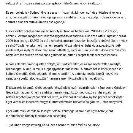
változást is, hiszen színészi szerepköröm felelős munkakörré változott.
Eszembe jutottak Bodrogi Gyula szavai, miszerint: „Minden színészt kötelezni kellene
arra, hogy legalább három évig igazgasson színházat, hogy megtudja, milyen jó dolga van,
amikor színészi munkájára van csak gondja.”
E sorsfordító döntésemnek azért komoly motivációs háttere van. 2007-ben Viszákon,
házunk udvarán megépítettük közösségerősítő szándékkal a Kaszás Attila Pajtaszínházat.
2009-ben pedig a KAPSZ és a jó szándékú emberek önzetlen hozzájárulásával életre hívtuk
az első Tündérkertet, amely ma nemzeterősítő szándékával behálózta az egész Kárpát-
medencét, és melyről akkor még nem tudhattam, hogy kultúravisszatanuló összművészeti
bázisként része lesz az őshonos gyümölcskultúránk Kárpát-medencei mentésének.
A parasztember mindig tette a dolgát, kultúrát teremtett, és azzal megtartotta családját,
közösségét. A kultúra ma is a legnagyobb tartalékerőnk. A művészet kész és képes akár
kultúraközvetítő, közösségerősítő munkába állni. A színház nézője jegyét megváltva
nemcsak a „kultúrafogyasztója”, hanem a teremtő szándékú támogatója is.
Értéktartó és teremtő, közösségerősítő szándékú színházat álmodunk Egerben, a Gárdonyi
Géza Színházban. Olyan színházat, amely végzi közönségvonzó színházszakmai
kötelességét és jó előadásokat hoz létre, jó színházat csinálva, nyitott párbeszédet folytat
Eger városa és Heves vármegye kultúrateremtő és közvetítő polgáraival, intézményeivel.
Eger kulturális identitása, lokálpatrióta büszkesége számunkra egyszerre jelent
inspirációt és komoly kihívást. Ám ha tényleg
– „Színház az egész világ, és színész benne minden férfi és nő”, akkor