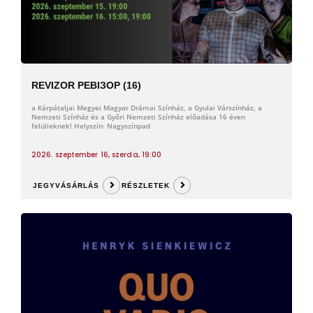
REVIZOR РЕВІЗОР (16)
a Kárpátaljai Megyei Magyar Drámai Színház, a Gyulai Várszínház, a
Nemzeti Színház és a Győri Nemzeti Színház előadása 16 éven
felülieknek! Helyszín: Nagyszínpad
2026. szeptember 16, szerda, 19:00
JEGYVÁSÁRLÁS
RÉSZLETEK