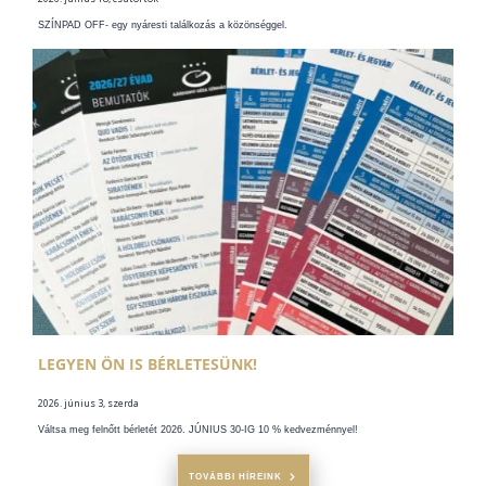
SZÍNPAD OFF- egy nyáresti találkozás a közönséggel.
LEGYEN ÖN IS BÉRLETESÜNK!
2026. június 3, szerda
Váltsa meg felnőtt bérletét 2026. JÚNIUS 30-IG 10 % kedvezménnyel!
TOVÁBBI HÍREINK