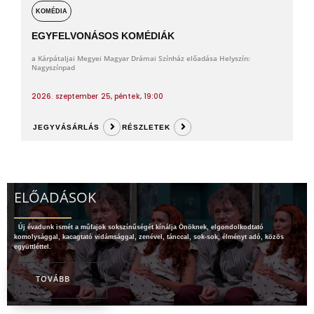
KOMÉDIA
EGYFELVONÁSOS KOMÉDIÁK
a Kárpátaljai Megyei Magyar Drámai Színház előadása Helyszín:
Nagyszínpad
2026. szeptember 25, péntek, 19:00
JEGYVÁSÁRLÁS
RÉSZLETEK
ELŐADÁSOK
Új évadunk ismét a műfajok sokszínűségét kínálja Önöknek, elgondolkodtató
komolysággal, kacagtató vidámsággal, zenével, tánccal, sok-sok, élményt adó, közös
együttléttel.
TOVÁBB