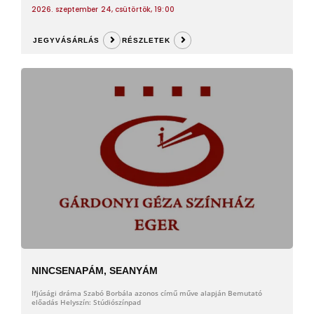
2026. szeptember 24, csütörtök, 19:00
JEGYVÁSÁRLÁS
RÉSZLETEK
NINCSENAPÁM, SEANYÁM
Ifjúsági dráma Szabó Borbála azonos című műve alapján Bemutató
előadás Helyszín: Stúdiószínpad