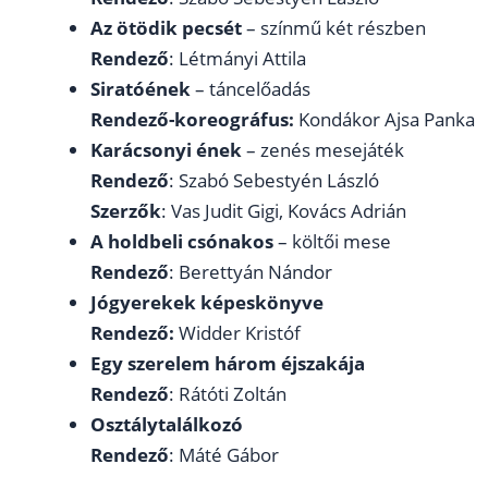
Az ötödik pecsét
– színmű két részben
Rendező
: Létmányi Attila
Siratóének
– táncelőadás
Rendező-koreográfus:
Kondákor Ajsa Panka
Karácsonyi ének
– zenés mesejáték
Rendező
: Szabó Sebestyén László
Szerzők
: Vas Judit Gigi, Kovács Adrián
A holdbeli csónakos
– költői mese
Rendező
: Berettyán Nándor
Jógyerekek képeskönyve
Rendező:
Widder Kristóf
Egy szerelem három éjszakája
Rendező
: Rátóti Zoltán
Osztálytalálkozó
Rendező
: Máté Gábor