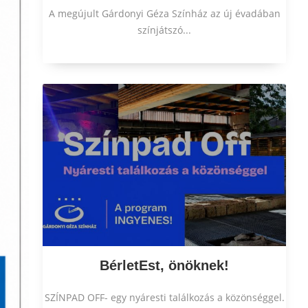
A megújult Gárdonyi Géza Színház az új évadában
színjátszó...
BérletEst, önöknek!
SZÍNPAD OFF- egy nyáresti találkozás a közönséggel.