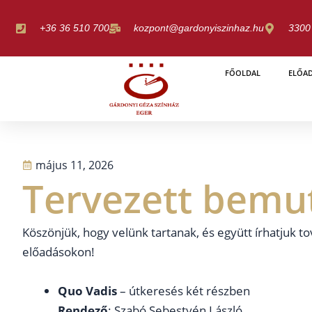
Skip
to
+36 36 510 700
kozpont@gardonyiszinhaz.hu
3300 
content
FŐOLDAL
ELŐA
május 11, 2026
Tervezett bemu
Köszönjük, hogy velünk tartanak, és együtt írhatjuk to
előadásokon!
Quo Vadis
– útkeresés két részben
Rendező
: Szabó Sebestyén László