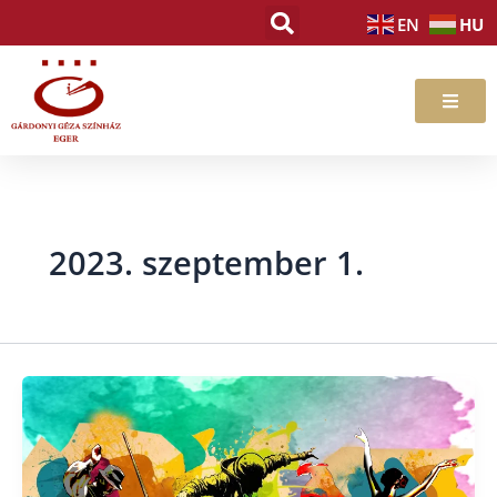
Skip
HU
EN
to
content
2023. szeptember 1.