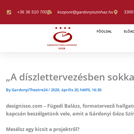
Skip
to
+36 36 510 700
kozpont@gardonyiszinhaz.hu
3300 
content
FŐOLDAL
ELŐA
„A díszlettervezésben sokka
By
GardonyiTheatre24
/
2020. április 20, hétfő, 16:30
designisso.com – Fügedi Balázs, formatervező hallgat
kapcsán beszélgetünk vele, amit a Gárdonyi Géza Szín
Mesélsz egy kicsit a projektről?