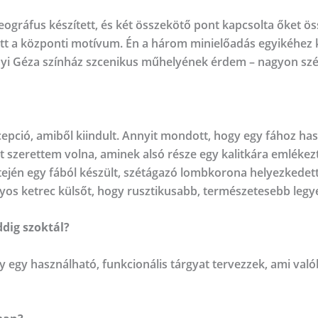
reográfus készített, és két összekötő pont kapcsolta őket
 lett a központi motívum. Én a három minielőadás egyikéhez k
donyi Géza színház szcenikus műhelyének érdem – nagyon sz
epció, amiből kiindult. Annyit mondott, hogy egy fához has
t szerettem volna, aminek alsó része egy kalitkára emlékez
tején egy fából készült, szétágazó lombkorona helyezkedett 
ályos ketrec külsőt, hogy rusztikusabb, természetesebb legy
dig szoktál?
y egy használható, funkcionális tárgyat tervezzek, ami va