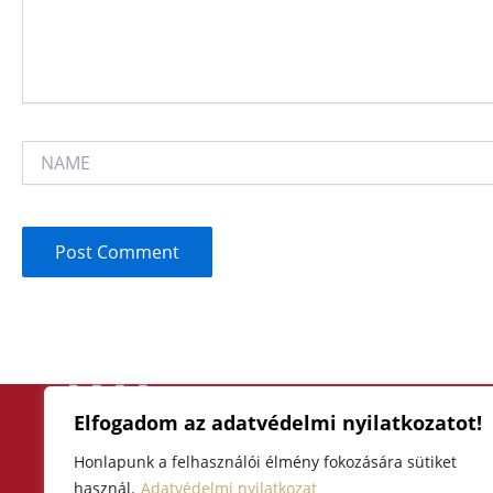
NAME
Elfogadom az adatvédelmi nyilatkozatot!
F
I
Y
a
n
o
Honlapunk a felhasználói élmény fokozására sütiket
3300 Eger, Hatvani kapu tér 4
használ.
Adatvédelmi nyilatkozat