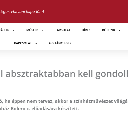
Eger, Hatvani kapu tér 4
DÁSOK
MŰSOR
TÁRSULAT
HÍREK
RÓLUNK
KAPCSOLAT
GG TÁNC EGER
l absztraktabban kell gondol
ó, ha éppen nem tervez, akkor a színházművészet világá
ház Bolero c. előadására készített.