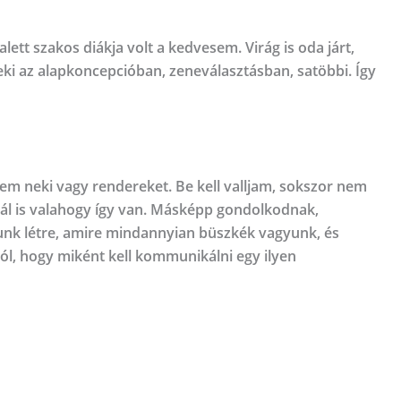
tt szakos diákja volt a kedvesem. Virág is oda járt,
eki az alapkoncepcióban, zeneválasztásban, satöbbi. Így
em neki vagy rendereket. Be kell valljam, sokszor nem
nál is valahogy így van. Másképp gondolkodnak,
unk létre, amire mindannyian büszkék vagyunk, és
l, hogy miként kell kommunikálni egy ilyen