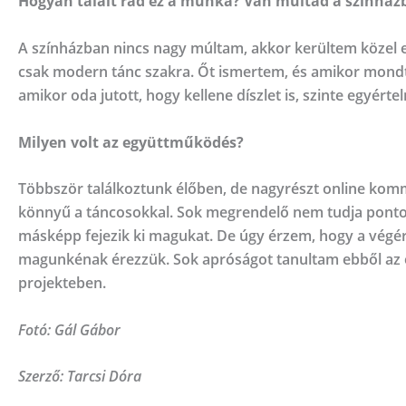
Hogyan talált rád ez a munka? Van múltad a színház
A színházban nincs nagy múltam, akkor kerültem közel eh
csak modern tánc szakra. Őt ismertem, és amikor mondta,
amikor oda jutott, hogy kellene díszlet is, szinte egyért
Milyen volt az együttműködés?
Többször találkoztunk élőben, de nagyrészt online kommu
könnyű a táncosokkal. Sok megrendelő nem tudja pontosa
másképp fejezik ki magukat. De úgy érzem, hogy a végé
magunkénak érezzük. Sok apróságot tanultam ebből az e
projekteben.
Fotó: Gál Gábor
Szerző: Tarcsi Dóra