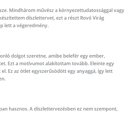
 össze. Mindhárom művész a környezettudatossággal vagy
észítettem díszlettervet, ezt a részt Rovó Virág
ép lett a végeredmény.
onló dolgot szeretne, amibe belefér egy ember,
tet. Ezt a motívumot alakítottam tovább. Eleinte egy
el. Ez az ötlet egyszerűsödött egy anyaggá, így lett
en.
lóban hasznos. A díszlettervezésben ez nem szempont,