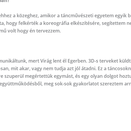
ban?
hez a közeghez, amikor a táncművészeti egyetem egyik bale
 hogy felkérték a koreográfia elkészítésére, segítettem n
elmű volt hogy én tervezzem.
nikáltunk, mert Virág lent él Egerben. 3D-s terveket küldt
n, mit akar, vagy nem tudja azt jól átadni. Ez a táncosok
re szuperül megértettük egymást, és egy olyan dolgot hozt
gyüttműködésből, meg sok-sok gyakorlatot szereztem arró