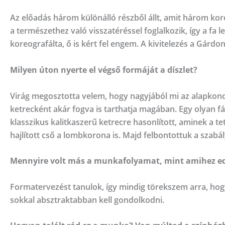
Az előadás három különálló részből állt, amit három ko
a természethez való visszatéréssel foglalkozik, így a fa
koreografálta, ő is kért fel engem. A kivitelezés a Gár
Milyen úton nyerte el végső formáját a díszlet?
Virág megosztotta velem, hogy nagyjából mi az alapkonc
ketrecként akár fogva is tarthatja magában. Egy olyan fá
klasszikus kalitkaszerű ketrecre hasonlított, aminek a te
hajlított cső a lombkorona is. Majd felbontottuk a szab
Mennyire volt más a munkafolyamat, mint amihez ed
Formatervezést tanulok, így mindig törekszem arra, hog
sokkal absztraktabban kell gondolkodni.