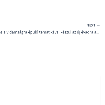
NEXT
A játékra és a vidámságra épülő tematikával készül az új évadra az egri színház