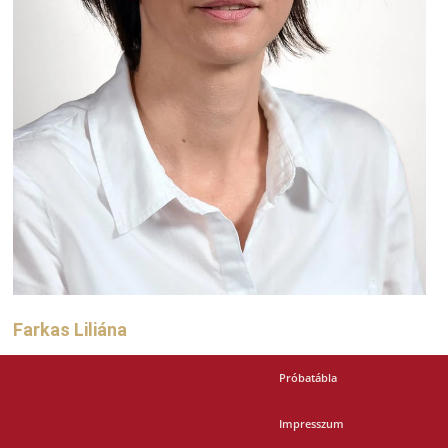
Farkas Liliána
Próbatábla
Impresszum