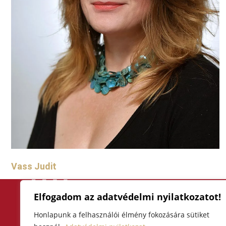
Vass Judit
Elfogadom az adatvédelmi nyilatkozatot!
F
I
Y
a
n
o
Honlapunk a felhasználói élmény fokozására sütiket
3300 Eger, Hatvani kapu tér 4