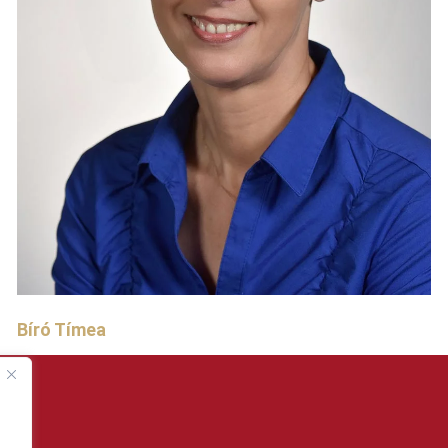
Bíró Tímea
.