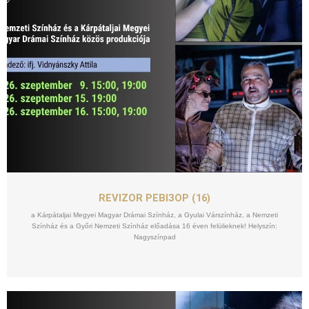
SZEPT
09
REVIZOR РЕВІЗОР (16)
a Kárpátaljai Megyei Magyar Drámai Színház, a Gyulai Várszínház, a Nemzeti
Színház és a Győri Nemzeti Színház előadása 16 éven felülieknek! Helyszín:
Nagyszínpad