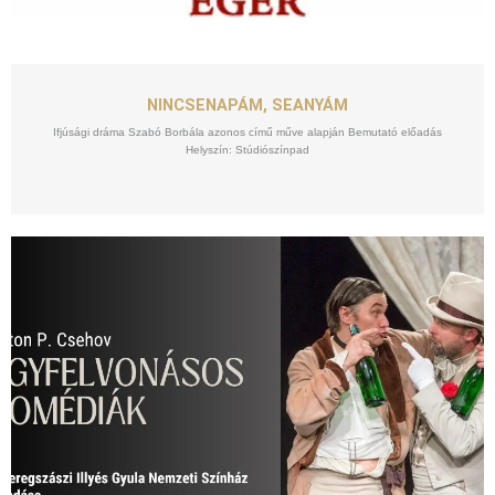
SZEPT
25
NINCSENAPÁM, SEANYÁM
Ifjúsági dráma Szabó Borbála azonos című műve alapján Bemutató előadás
Helyszín: Stúdiószínpad