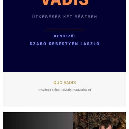
SZEPT
18
QUO VADIS
Nyilvános próba Helyszín: Nagyszínpad