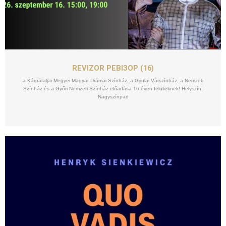
SZEPT
16
REVIZOR РЕВІЗОР (16)
a Kárpátaljai Megyei Magyar Drámai Színház, a Gyulai Várszínház, a Nemzeti
Színház és a Győri Nemzeti Színház előadása 16 éven felülieknek! Helyszín:
Nagyszínpad