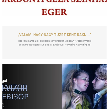
SZEPT
10
„VALAMI NAGY-NAGY TÜZET KÉNE RAKNI…”
Hogyan maradjunk emberek egy kifordult világban? Jótékonysági
pódiumbeszélgetés Dr. Bagdy Emőkével Helyszín: Nagyszínpad