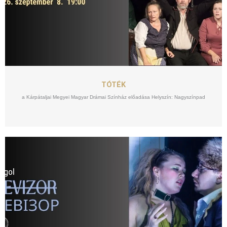
SZEPT
08
TÓTÉK
a Kárpátaljai Megyei Magyar Drámai Színház előadása Helyszín: Nagyszínpad