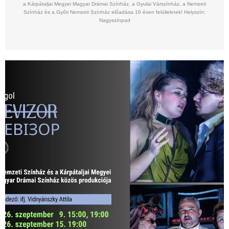
a Kárpátaljai Megyei Magyar Drámai Színház, a Gyulai Várszínház, a Nemzeti
Színház és a Győri Nemzeti Színház előadása 16 éven felülieknek! Helyszín:
Nagyszínpad