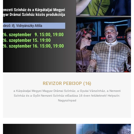
SZEPT
15
REVIZOR РЕВІЗОР (16)
a Kárpátaljai Megyei Magyar Drámai Színház, a Gyulai Várszínház, a Nemzeti
Színház és a Győri Nemzeti Színház előadása 16 éven felülieknek! Helyszín:
Nagyszínpad