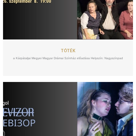
SZEPT
08
TÓTÉK
a Kárpátaljai Megyei Magyar Drámai Színház előadása Helyszín: Nagyszínpad