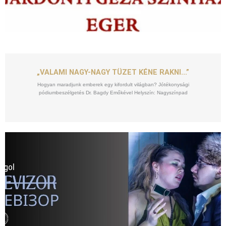
SZEPT
10
„VALAMI NAGY-NAGY TÜZET KÉNE RAKNI…”
Hogyan maradjunk emberek egy kifordult világban? Jótékonysági
pódiumbeszélgetés Dr. Bagdy Emőkével Helyszín: Nagyszínpad