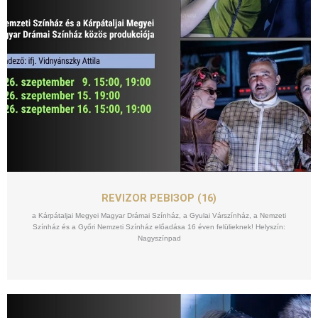
SZEPT
15
REVIZOR РЕВІЗОР (16)
a Kárpátaljai Megyei Magyar Drámai Színház, a Gyulai Várszínház, a Nemzeti
Színház és a Győri Nemzeti Színház előadása 16 éven felülieknek! Helyszín:
Nagyszínpad