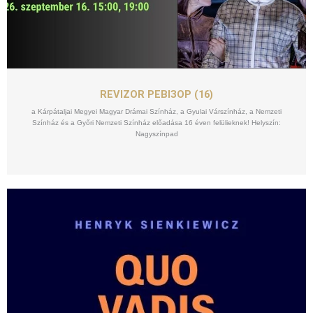
SZEPT
16
REVIZOR РЕВІЗОР (16)
a Kárpátaljai Megyei Magyar Drámai Színház, a Gyulai Várszínház, a Nemzeti
Színház és a Győri Nemzeti Színház előadása 16 éven felülieknek! Helyszín:
Nagyszínpad