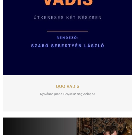
SZEPT
18
QUO VADIS
Nyilvános próba Helyszín: Nagyszínpad