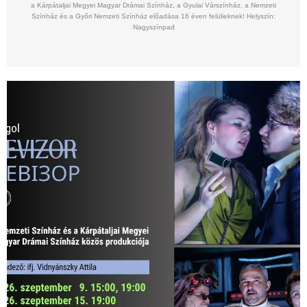
a Kárpátaljai Megyei Magyar Drámai Színház, a Gyulai Várszínház, a Nemzeti
Színház és a Győri Nemzeti Színház előadása 16 éven felülieknek! Helyszín:
Nagyszínpad