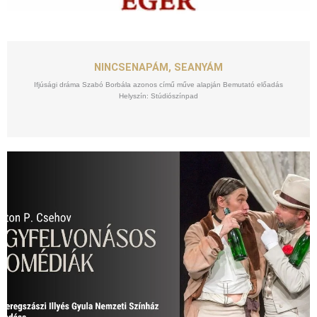
SZEPT
25
NINCSENAPÁM, SEANYÁM
Ifjúsági dráma Szabó Borbála azonos című műve alapján Bemutató előadás
Helyszín: Stúdiószínpad