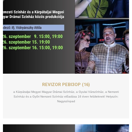
SZEPT
09
REVIZOR РЕВІЗОР (16)
a Kárpátaljai Megyei Magyar Drámai Színház, a Gyulai Várszínház, a Nemzeti
Színház és a Győri Nemzeti Színház előadása 16 éven felülieknek! Helyszín:
Nagyszínpad