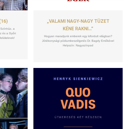
SZEPT
10
(16)
„VALAMI NAGY-NAGY TÜZET
KÉNE RAKNI…”
 Színház, a
z és a Győri
Hogyan maradjunk emberek egy kifordult világban?
elülieknek!
Jótékonysági pódiumbeszélgetés Dr. Bagdy Emőkével
Helyszín: Nagyszínpad