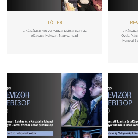
SZEPT
08
TÓTÉK
REV
a Kárpátaljai Megyei Magyar Drámai Színház
a Kárpátal
előadása Helyszín: Nagyszínpad
Gyulai Várs
Nemzeti Sz