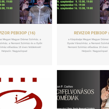
SZEPT
SZEPT
16
16
IZOR РЕВІЗОР (16)
REVIZOR РЕВІЗОР 
jai Megyei Magyar Drámai Színház, a
a Kárpátaljai Megyei Magyar Drámai
zínház, a Nemzeti Színház és a Győri
Gyulai Várszínház, a Nemzeti Színhá
ínház előadása 16 éven felülieknek!
Nemzeti Színház előadása 16 éven f
Helyszín: Nagyszínpad
Helyszín: Nagyszínpad