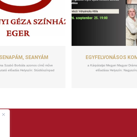
SZEPT
SZEPT
25
25
SENAPÁM, SEANYÁM
EGYFELVONÁSOS KO
ráma Szabó Borbála azonos című műve
a Kárpátaljai Megyei Magyar Drám
tató előadás Helyszín: Stúdiószínpad
előadása Helyszín: Nagyszí
.