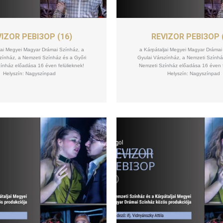
SZEPT
SZEPT
09
09
IZOR РЕВІЗОР (16)
REVIZOR РЕВІЗОР 
jai Megyei Magyar Drámai Színház, a
a Kárpátaljai Megyei Magyar Drámai
zínház, a Nemzeti Színház és a Győri
Gyulai Várszínház, a Nemzeti Színhá
ínház előadása 16 éven felülieknek!
Nemzeti Színház előadása 16 éven f
Helyszín: Nagyszínpad
Helyszín: Nagyszínpad