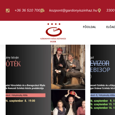
Skip
to
+36 36 510 700
kozpont@gardonyiszinhaz.hu
3300 
content
FŐOLDAL
ELŐA