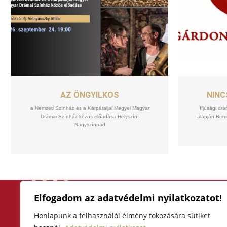
SZEPT
24
AZ ÖNGYILKOS
NINC
a Nemzeti Színház és a Kárpátaljai Megyei Magyar
Ifjúsági d
Drámai Színház közös előadása Helyszín:
alapján Bemu
Nagyszínpad
Elfogadom az adatvédelmi nyilatkozatot!
F
I
Y
a
n
o
Honlapunk a felhasználói élmény fokozására sütiket
3300 Eger, Hatvani kapu tér 4