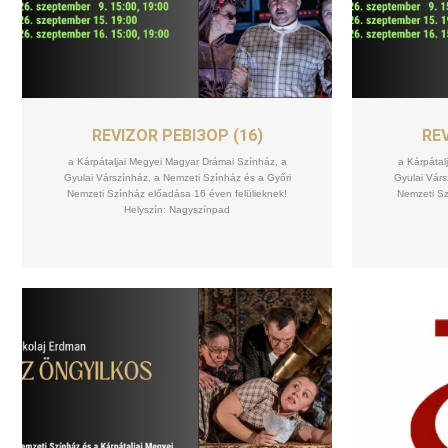
SZEPT
15
REVIZOR РЕВІЗОР (16)
REV
a Kárpátaljai Megyei Magyar Drámai Színház, a
a Kárpátal
Gyulai Várszínház, a Nemzeti Színház és a Győri
Gyulai Várs
Nemzeti Színház előadása 16 éven felülieknek!
Nemzeti Sz
Helyszín: Nagyszínpad