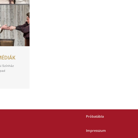
MÉDIÁK
ai Színház
npad
Próbatábla
Impresszum