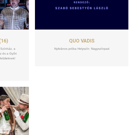
SZEPT
18
(16)
QUO VADIS
 Színház, a
Nyilvános próba Helyszín: Nagyszínpad
z és a Győri
elülieknek!