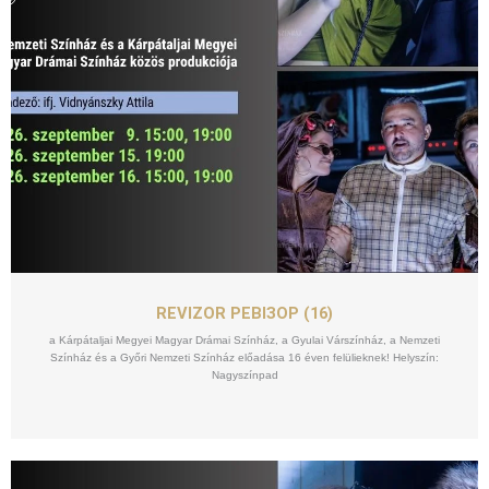
SZEPT
09
REVIZOR РЕВІЗОР (16)
a Kárpátaljai Megyei Magyar Drámai Színház, a Gyulai Várszínház, a Nemzeti
Színház és a Győri Nemzeti Színház előadása 16 éven felülieknek! Helyszín:
Nagyszínpad