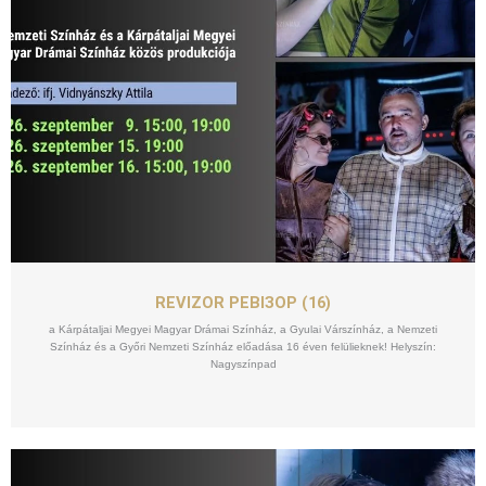
SZEPT
15
REVIZOR РЕВІЗОР (16)
a Kárpátaljai Megyei Magyar Drámai Színház, a Gyulai Várszínház, a Nemzeti
Színház és a Győri Nemzeti Színház előadása 16 éven felülieknek! Helyszín:
Nagyszínpad