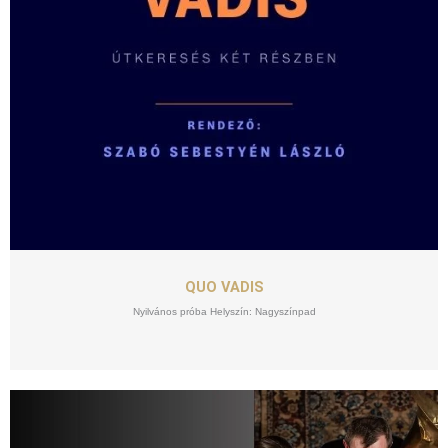
SZEPT
18
QUO VADIS
Nyilvános próba Helyszín: Nagyszínpad