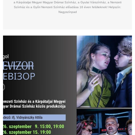
a Kárpátaljai Megyei Magyar Drámai Színház, a Gyulai Várszínház, a Nemzeti
Színház és a Győri Nemzeti Színház előadása 16 éven felülieknek! Helyszín:
Nagyszínpad