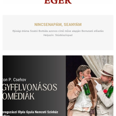
SZEPT
25
NINCSENAPÁM, SEANYÁM
Ifjúsági dráma Szabó Borbála azonos című műve alapján Bemutató előadás
Helyszín: Stúdiószínpad