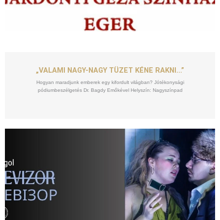
SZEPT
10
„VALAMI NAGY-NAGY TÜZET KÉNE RAKNI…”
Hogyan maradjunk emberek egy kifordult világban? Jótékonysági
pódiumbeszélgetés Dr. Bagdy Emőkével Helyszín: Nagyszínpad