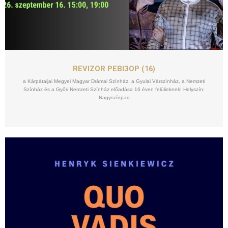
SZEPT
16
REVIZOR РЕВІЗОР (16)
a Kárpátaljai Megyei Magyar Drámai Színház, a Gyulai Várszínház, a Nemzeti
Színház és a Győri Nemzeti Színház előadása 16 éven felülieknek! Helyszín:
Nagyszínpad