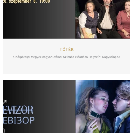
SZEPT
08
TÓTÉK
a Kárpátaljai Megyei Magyar Drámai Színház előadása Helyszín: Nagyszínpad