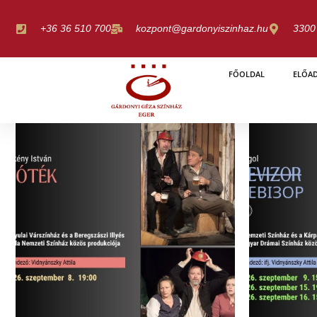
Skip
to
+36 36 510 700
kozpont@gardonyiszinhaz.hu
3300 
content
FŐOLDAL
ELŐA