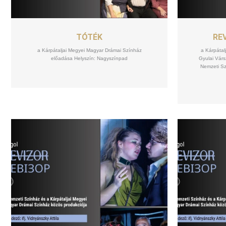
SZEPT
08
TÓTÉK
REV
a Kárpátaljai Megyei Magyar Drámai Színház
a Kárpátal
előadása Helyszín: Nagyszínpad
Gyulai Várs
Nemzeti Sz