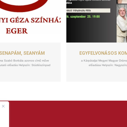
SZEPT
SZEPT
25
25
SENAPÁM, SEANYÁM
EGYFELVONÁSOS KO
ráma Szabó Borbála azonos című műve
a Kárpátaljai Megyei Magyar Drám
tató előadás Helyszín: Stúdiószínpad
előadása Helyszín: Nagyszí
.