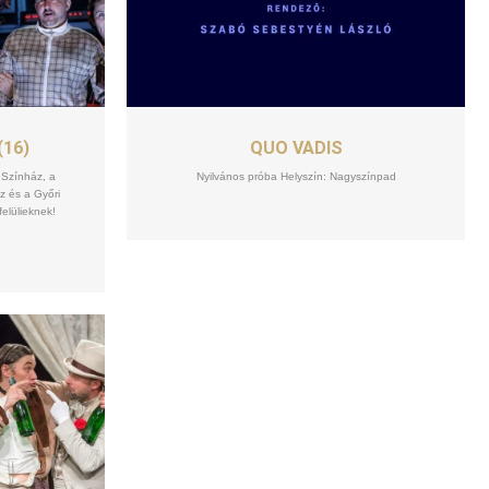
SZEPT
18
(16)
QUO VADIS
 Színház, a
Nyilvános próba Helyszín: Nagyszínpad
z és a Győri
elülieknek!