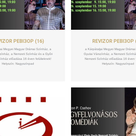
SZEPT
SZEPT
16
16
IZOR РЕВІЗОР (16)
REVIZOR РЕВІЗОР 
jai Megyei Magyar Drámai Színház, a
a Kárpátaljai Megyei Magyar Drámai
zínház, a Nemzeti Színház és a Győri
Gyulai Várszínház, a Nemzeti Színhá
ínház előadása 16 éven felülieknek!
Nemzeti Színház előadása 16 éven f
Helyszín: Nagyszínpad
Helyszín: Nagyszínpad