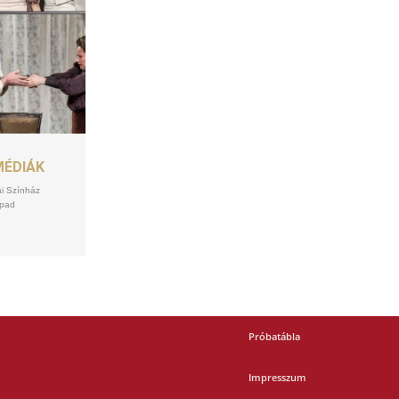
MÉDIÁK
ai Színház
npad
Próbatábla
Impresszum