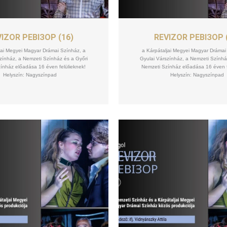
SZEPT
SZEPT
09
09
IZOR РЕВІЗОР (16)
REVIZOR РЕВІЗОР 
jai Megyei Magyar Drámai Színház, a
a Kárpátaljai Megyei Magyar Drámai
zínház, a Nemzeti Színház és a Győri
Gyulai Várszínház, a Nemzeti Színhá
ínház előadása 16 éven felülieknek!
Nemzeti Színház előadása 16 éven f
Helyszín: Nagyszínpad
Helyszín: Nagyszínpad