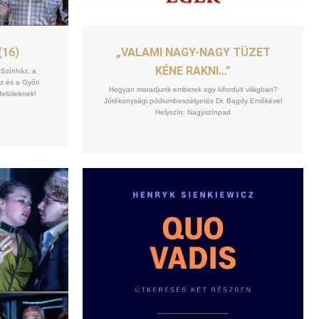
SZEPT
10
(16)
„VALAMI NAGY-NAGY TÜZET
KÉNE RAKNI…”
 Színház, a
z és a Győri
Hogyan maradjunk emberek egy kifordult világban?
elülieknek!
Jótékonysági pódiumbeszélgetés Dr. Bagdy Emőkével
Helyszín: Nagyszínpad