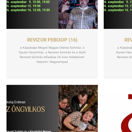
SZEPT
15
REVIZOR РЕВІЗОР (16)
REV
a Kárpátaljai Megyei Magyar Drámai Színház, a
a Kárpátal
Gyulai Várszínház, a Nemzeti Színház és a Győri
Gyulai Várs
Nemzeti Színház előadása 16 éven felülieknek!
Nemzeti Sz
Helyszín: Nagyszínpad