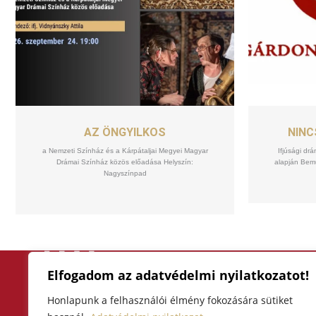
SZEPT
24
AZ ÖNGYILKOS
NINC
a Nemzeti Színház és a Kárpátaljai Megyei Magyar
Ifjúsági d
Drámai Színház közös előadása Helyszín:
alapján Bemu
Nagyszínpad
Elfogadom az adatvédelmi nyilatkozatot!
F
I
Y
a
n
o
Honlapunk a felhasználói élmény fokozására sütiket
3300 Eger, Hatvani kapu tér 4