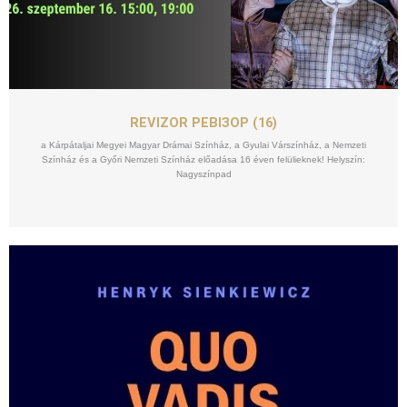
SZEPT
16
REVIZOR РЕВІЗОР (16)
a Kárpátaljai Megyei Magyar Drámai Színház, a Gyulai Várszínház, a Nemzeti
Színház és a Győri Nemzeti Színház előadása 16 éven felülieknek! Helyszín:
Nagyszínpad