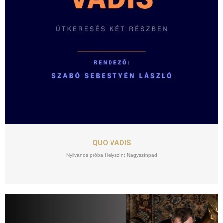
SZEPT
18
QUO VADIS
Nyilvános próba Helyszín: Nagyszínpad