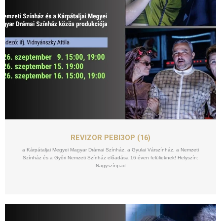
SZEPT
15
REVIZOR РЕВІЗОР (16)
a Kárpátaljai Megyei Magyar Drámai Színház, a Gyulai Várszínház, a Nemzeti
Színház és a Győri Nemzeti Színház előadása 16 éven felülieknek! Helyszín:
Nagyszínpad