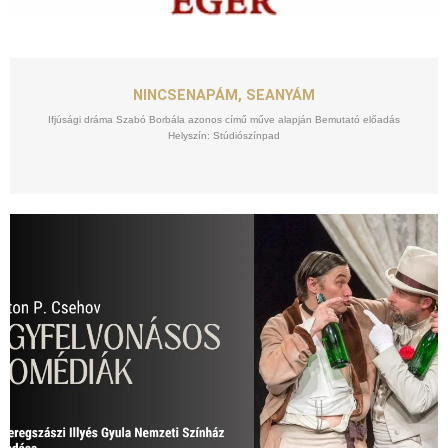
SZEPT
25
NINCSENAPÁM, SEANYÁM
Ifjúsági dráma Szabó Borbála azonos című műve alapján Bemutató előadás
Helyszín: Stúdiószínpad