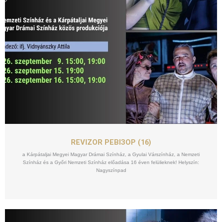
SZEPT
09
REVIZOR РЕВІЗОР (16)
a Kárpátaljai Megyei Magyar Drámai Színház, a Gyulai Várszínház, a Nemzeti
Színház és a Győri Nemzeti Színház előadása 16 éven felülieknek! Helyszín:
Nagyszínpad