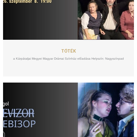
SZEPT
08
TÓTÉK
a Kárpátaljai Megyei Magyar Drámai Színház előadása Helyszín: Nagyszínpad