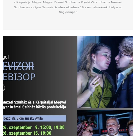
a Kárpátaljai Megyei Magyar Drámai Színház, a Gyulai Várszínház, a Nemzeti
Színház és a Győri Nemzeti Színház előadása 16 éven felülieknek! Helyszín:
Nagyszínpad