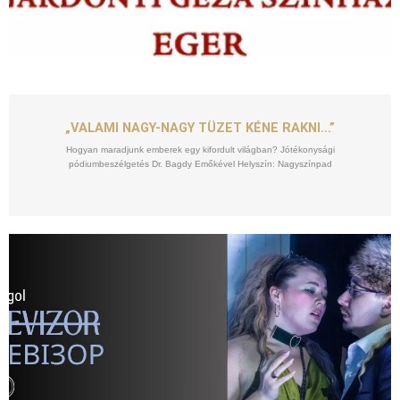
SZEPT
10
„VALAMI NAGY-NAGY TÜZET KÉNE RAKNI…”
Hogyan maradjunk emberek egy kifordult világban? Jótékonysági
pódiumbeszélgetés Dr. Bagdy Emőkével Helyszín: Nagyszínpad