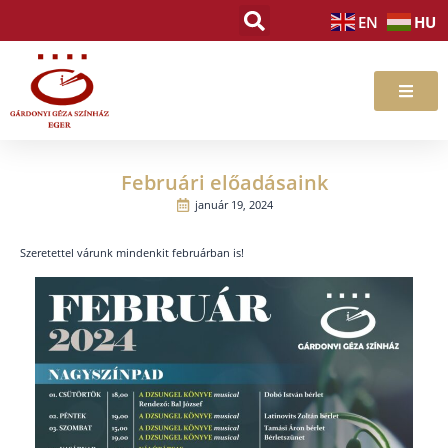
Skip
HU
EN
to
content
Februári előadásaink
január 19, 2024
Szeretettel várunk mindenkit februárban is!