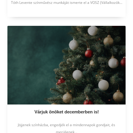
Tóth Levente színművész munkáját ismerte el a VOSZ (Vállalkozók...
Várjuk önöket decemberben is!
Jöjjenek színházba, engedjék el a mindennapok gondjait, és
merüljenek...