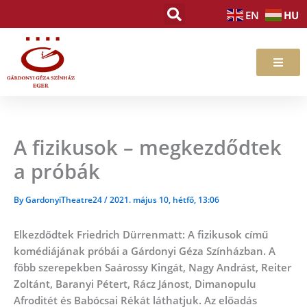
Skip
HU
EN
to
content
A fizikusok – megkezdődtek
a próbák
By
GardonyiTheatre24
/
2021. május 10, hétfő, 13:06
Elkezdődtek Friedrich Dürrenmatt: A fizikusok című
komédiájának próbái a Gárdonyi Géza Színházban. A
főbb szerepekben Saárossy Kingát, Nagy Andrást, Reiter
Zoltánt, Baranyi Pétert, Rácz Jánost, Dimanopulu
Afroditét és Babócsai Rékát láthatjuk. Az előadás