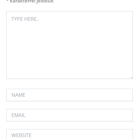
*
karakterrel jelöltük
TYPE
HERE..
NAME
EMAIL
WEBSITE