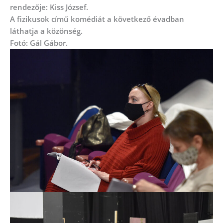
rendezője: Kiss József.
A fizikusok című komédiát a következő évadban
láthatja a közönség.
Fotó: Gál Gábor.