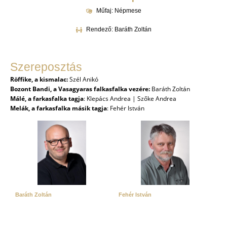
Műfaj: Népmese
Rendező: Baráth Zoltán
Szereposztás
Röffike, a kismalac:
Szél Anikó
Bozont Bandi, a Vasagyaras falkasfalka vezére:
Baráth Zoltán
Málé, a farkasfalka tagja
: Klepács Andrea | Szőke Andrea
Melák, a farkasfalka másik tagja
: Fehér István
Baráth Zoltán
Fehér István