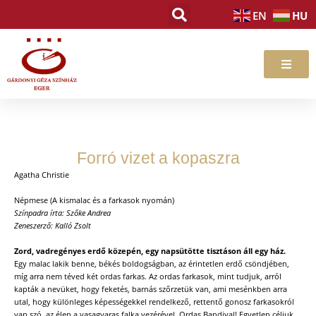
Skip
HU
EN
to
content
Forró vizet a kopaszra
Agatha Christie
Népmese (A kismalac és a farkasok nyomán)
Színpadra írta: Szőke Andrea
Zeneszerző: Kalló Zsolt
Zord, vadregényes erdő közepén, egy napsütötte tisztáson áll egy ház.
Egy malac lakik benne, békés boldogságban, az érintetlen erdő csöndjében,
míg arra nem téved két ordas farkas. Az ordas farkasok, mint tudjuk, arról
kapták a nevüket, hogy feketés, barnás szőrzetük van, ami mesénkben arra
utal, hogy különleges képességekkel rendelkező, rettentő gonosz farkasokról
van szó, az élen a vasagyaras falka vezérével, Ordas Bandival! Egyetlen céljuk,