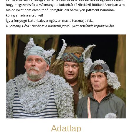
hogy megszerezzék a zsákmányt, a kukoricát főzőcskéző Röfikét! Azonban a mi
malacunkat nem olyan fából faragták, aki bármilyen jöttment bandának
könnyen adná a csülkét!
Így a fortyogó kukoricalevet egészen másra használja fel…
A Gárdonyi Géza Színház és a Babszem Jankó Gyermekszínház koprodukciója.
Adatlap