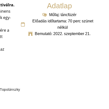
Adatlap
tiválra.
minens
Műfaj: táncfüzér
k egy-
Előadás időtartama: 70 perc szünet
nélkül
ére a
Bemutató: 2022. szeptember 21.
tt
 az
, Topolánszky