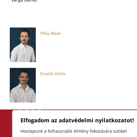
Plita Márk
Emődi Attila
Elfogadom az adatvédelmi nyilatkozatot!
F
I
Y
a
n
o
Honlapunk a felhasználói élmény fokozására sütiket