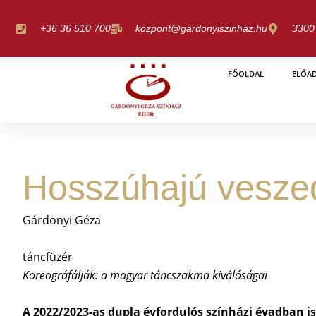
Skip
to
+36 36 510 700
kozpont@gardonyiszinhaz.hu
3300 
content
FŐOLDAL
ELŐA
Hosszúhajú vesze
Gárdonyi Géza
táncfüzér
Koreográfálják: a magyar táncszakma kiválóságai
A 2022/2023-as dupla évfordulós színházi évadban i