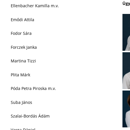
Ügy
Ellenbacher Kamilla m.v.
Emődi Attila
Fodor Sára
Forczek Janka
Martina Tizzi
Plita Márk
Póda Petra Piroska m.v.
Suba János
Szalai-Bordás Ádám
Varga Dániel