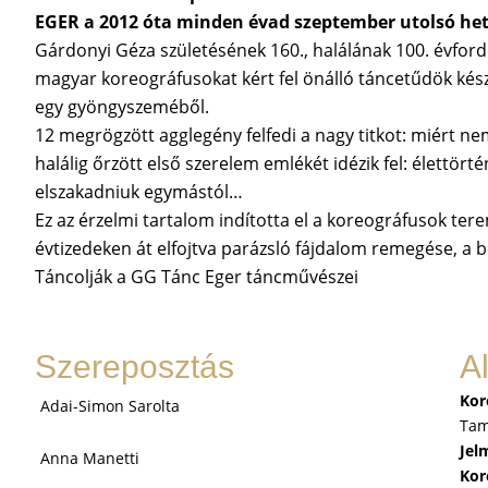
EGER a 2012 óta minden évad szeptember utolsó het
Gárdonyi Géza születésének 160., halálának 100. évfor
magyar koreográfusokat kért fel önálló táncetűdök kés
egy gyöngyszeméből.
12 megrögzött agglegény felfedi a nagy titkot: miért 
halálig őrzött első szerelem emlékét idézik fel: élettört
elszakadniuk egymástól…
Ez az érzelmi tartalom indította el a koreográfusok ter
évtizedeken át elfojtva parázsló fájdalom remegése, a 
Táncolják a GG Tánc Eger táncművészei
Szereposztás
A
Kor
Adai-Simon Sarolta
Ta
Jel
Anna Manetti
Kor