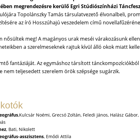
ében megrendezésre kerülő Egri Stúdiószínházi Táncfesz
dulójára Topolánszky Tamás társulatvezető élvonalbeli, pro
zítésére az író Hosszúhajú veszedelem című novellafűzéréne
nem nősültek meg! A magányos urak meséi várakozásunk ellen
éneteikben a szerelmeseknek rajtuk kívül álló okok miatt kelle
emtő fantáziáját. Az egymáshoz társított tánckompozíciókból
be nem teljesedett szerelem örök szépsége sugárzik.
lkotók
eográfus
,Kulcsár Noémi, Grecsó Zoltán, Feledi János, Halász Gábor
más
mez
, Bati, Nikolett
eográfus-asszisztens
, Emődi Attila