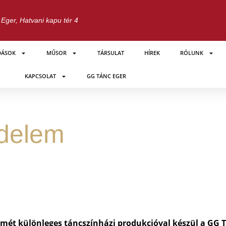
Eger, Hatvani kapu tér 4
DÁSOK
MŰSOR
TÁRSULAT
HÍREK
RÓLUNK
KAPCSOLAT
GG TÁNC EGER
delem
smét különleges táncszínházi produkcióval készül a GG