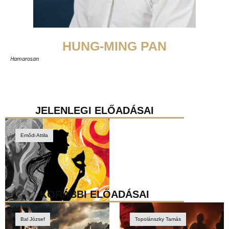
HUNG-MING PAN
Hamarosan
JELENLEGI ELŐADÁSAI
Emődi Attila
KORÁBBI ELŐADÁSAI
Bal József
Topolánszky Tamás