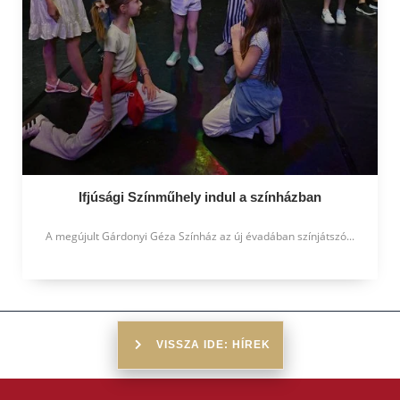
Ifjúsági Színműhely indul a színházban
A megújult Gárdonyi Géza Színház az új évadában színjátszó...
VISSZA IDE: HÍREK