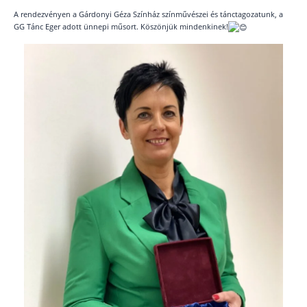
A rendezvényen a Gárdonyi Géza Színház színművészei és tánctagozatunk, a
GG Tánc Eger adott ünnepi műsort. Köszönjük mindenkinek!