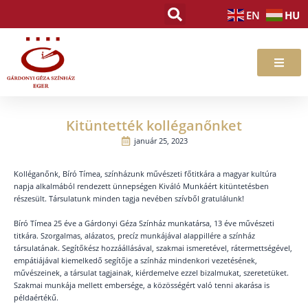
Skip
HU
EN
to
content
Kitüntették kolléganőnket
január 25, 2023
Kolléganőnk, Bíró Tímea, színházunk művészeti főtitkára a magyar kultúra
napja alkalmából rendezett ünnepségen Kiváló Munkáért kitüntetésben
részesült. Társulatunk minden tagja nevében szívből gratulálunk!
Bíró Tímea 25 éve a Gárdonyi Géza Színház munkatársa, 13 éve művészeti
titkára. Szorgalmas, alázatos, precíz munkájával alappillére a színház
társulatának. Segítőkész hozzáállásával, szakmai ismeretével, rátermettségével,
empátiájával kiemelkedő segítője a színház mindenkori vezetésének,
művészeinek, a társulat tagjainak, kiérdemelve ezzel bizalmukat, szeretetüket.
Szakmai munkája mellett embersége, a közösségért való tenni akarása is
példaértékű.