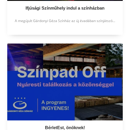
Ifjúsági Színműhely indul a színházban
A megújult Gárdonyi Géza Színház az új évadában színjátszó...
BérletEst, önöknek!