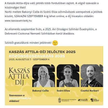
A Kaszás Attila-díjra való jelölés több fordulóban zajlott. A végső szavazás a
közönséget illeti!
Norbi mellett Bakonyi Csilla és Sodró Eliza színművészek szerepelnek a jelöltek
között, SZAVAZNI SZEPTEMBER 4-ig lehet online, a díj hivatalos oldalán:
www.kaszasattiladij.hu
Az elismerés szeptember 9-én, a 2025. évi Országos Színházi Évadnyitón, a
Debreceni Csokonai Nemzeti Színházban kerül átadásra.
Szívből gratulálunk minden jelöltnek!