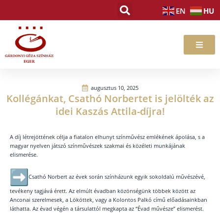
Skip
HU
EN
to
content
augusztus 10, 2025
Kollégánkat, Csathó Norbertet is jelölték az
idei Kaszás Attila-díjra!
A díj létrejöttének célja a fiatalon elhunyt színművész emlékének ápolása, s a
magyar nyelven játszó színművészek szakmai és közéleti munkájának
elismerése.
Csathó Norbert az évek során színházunk egyik sokoldalú művészévé,
tevékeny tagjává érett. Az elmúlt évadban közönségünk többek között az
Anconai szerelmesek, a Lököttek, vagy a Kolontos Palkó című előadásainkban
láthatta. Az évad végén a társulattól megkapta az “Évad művésze” elismerést.