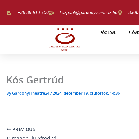
Skip
to
+36 36 510 700
kozpont@gardonyiszinhaz.hu
3300 
content
FŐOLDAL
ELŐA
Kós Gertrúd
By
GardonyiTheatre24
/
2024. december 19, csütörtök, 14:36
PREVIOUS
Dimanopulu Afrodité