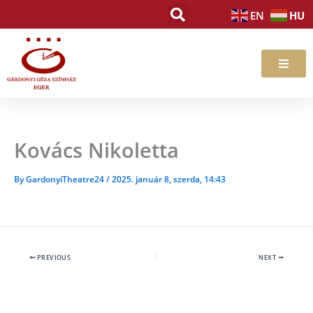
Skip
HU
EN
to
content
Kovács Nikoletta
By
GardonyiTheatre24
/
2025. január 8, szerda, 14:43
PREVIOUS
NEXT