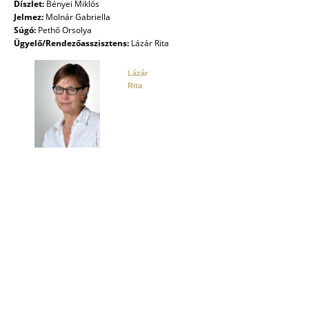
Díszlet:
Bényei Miklós
Jelmez:
Molnár Gabriella
Súgó:
Pethő Orsolya
Ügyelő/Rendezőasszisztens:
Lázár Rita
Lázár
Rita
GALÉRIA