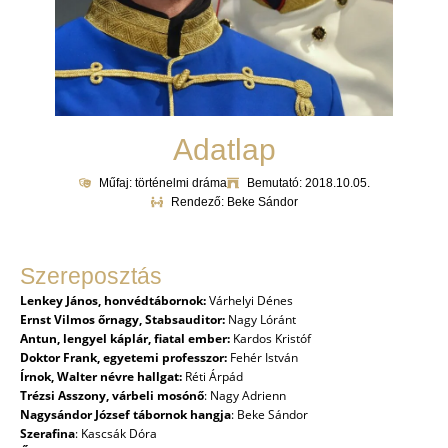
Adatlap
Műfaj: történelmi dráma
Bemutató: 2018.10.05.
Rendező: Beke Sándor
Szereposztás
Lenkey János, honvédtábornok:
Várhelyi Dénes
Ernst Vilmos őrnagy, Stabsauditor:
Nagy Lóránt
Antun, lengyel káplár, fiatal ember:
Kardos Kristóf
Doktor Frank, egyetemi professzor:
Fehér István
Írnok, Walter névre hallgat:
Réti Árpád
Trézsi Asszony, várbeli mosónő
:
Nagy Adrienn
Nagysándor József tábornok hangja
:
Beke Sándor
Szerafina
:
Kascsák Dóra