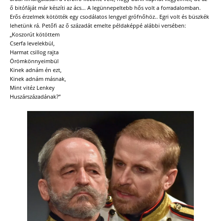
ő bitófáját már készíti az ács… A legünnepeltebb hős volt a forradalomban.
Erős érzelmek kötötték egy csodálatos lengyel grófnőhöz.. Egri volt és büszkék
lehetünk rá. Petőfi az ő századát emelte példaképpé alábbi versében:
„Koszorút kötöttem
Cserfa levelekbül,
Harmat csillog rajta
Örömkönnyeimbül
Kinek adnám én ezt,
Kinek adnám másnak,
Mint vitéz Lenkey
Huszárszázadának?”