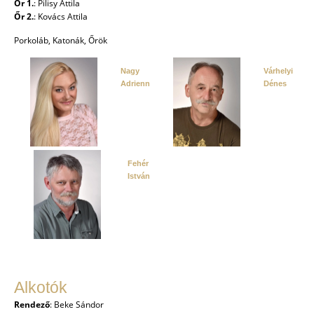
Őr 1.
:
Pilisy Attila
Őr 2.
:
Kovács Attila
Porkoláb, Katonák, Őrök
Nagy
Várhelyi
Adrienn
Dénes
Fehér
István
Alkotók
Rendező
: Beke Sándor