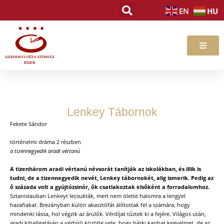
Skip
HU
EN
to
content
Lenkey Tábornok
Fekete Sándor
történelmi dráma 2 részben
a tizennegyedik aradi vértanú
A tizenhárom aradi vértanú névsorát tanítják az iskolákban, és illik is
tudni, de a tizennegyedik nevét, Lenkey tábornokét, alig ismerik. Pedig az
ő százada volt a gyújtózsinór, ők csatlakoztak elsőként a forradalomhoz.
Sztanislauban Lenkeyt lecsukták, mert nem ölette halomra a lengyel
hazafiakat. Brezányban külön akasztófát állítottak fel a számára, hogy
mindenki lássa, hol végzik az árulók. Vérdíjat tűztek ki a fejére. Világos után,
aradi kihallgatásán a vérbíró közölte vele, hogy bárki kaphat kegyelmet, de az