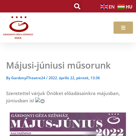
Skip
HU
EN
to
content
Májusi-júniusi műsorunk
By
GardonyiTheatre24
/
2022. április 22, péntek, 13:36
Szeretettel várjuk Önöket előadásainkra májusban,
júniusban is!