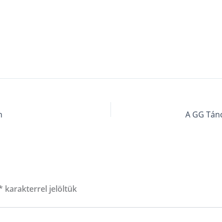
n
A GG Tánc
*
karakterrel jelöltük