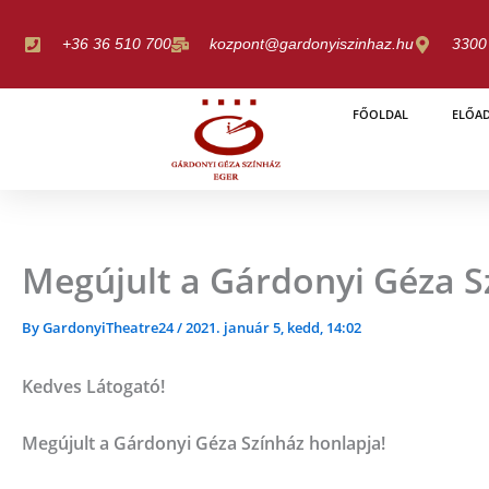
Skip
to
+36 36 510 700
kozpont@gardonyiszinhaz.hu
3300 
content
FŐOLDAL
ELŐA
Megújult a Gárdonyi Géza S
By
GardonyiTheatre24
/
2021. január 5, kedd, 14:02
Kedves Látogató!
Megújult a Gárdonyi Géza Színház honlapja!