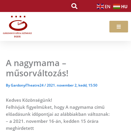
Skip
HU
EN
to
content
A nagymama –
műsorváltozás!
By
GardonyiTheatre24
/
2021. november 2, kedd, 15:50
Kedves Közönségünk!
Felhívjuk figyelmüket, hogy A nagymama című
előadásunk időpontjai az alábbiakban változnak:
– a 2021. november 16-án, kedden 15 órára
meghirdetett