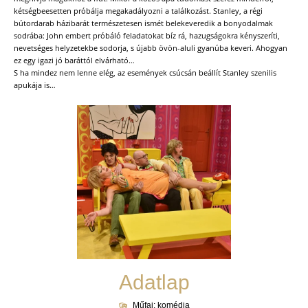
kétségbeesetten próbálja megakadályozni a találkozást. Stanley, a régi
bútordarab házibarát természetesen ismét belekeveredik a bonyodalmak
sodrába: John embert próbáló feladatokat bíz rá, hazugságokra kényszeríti,
nevetséges helyzetekbe sodorja, s újabb övön-aluli gyanúba keveri. Ahogyan
ez egy igazi jó baráttól elvárható…
S ha mindez nem lenne elég, az események csúcsán beállít Stanley szenilis
apukája is…
Adatlap
Műfaj: komédia