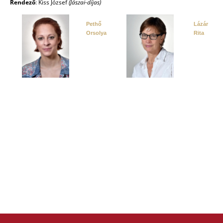
Rendező
:
Kiss József
(Jászai-díjas)
Pethő
Lázár
Orsolya
Rita
GALÉRIA