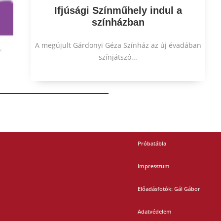
Ifjúsági Színműhely indul a
színházban
A megújult Gárdonyi Géza Színház az új évadában
színjátszó...
Próbatábla
Impresszum
Előadásfotók: Gál Gábor
Adatvédelem