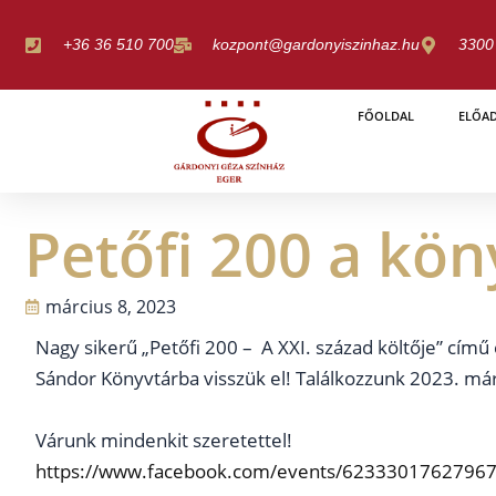
Skip
to
+36 36 510 700
kozpont@gardonyiszinhaz.hu
3300 
content
FŐOLDAL
ELŐA
Petőfi 200 a kö
március 8, 2023
Nagy sikerű „Petőfi 200 – A XXI. század költője” cí
Sándor Könyvtárba visszük el! Találkozzunk 2023. már
Várunk mindenkit szeretettel!
https://www.facebook.com/events/62333017627967