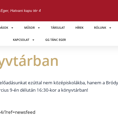
Eger, Hatvani kapu tér 4
DÁSOK
MŰSOR
TÁRSULAT
HÍREK
RÓLUNK
KAPCSOLAT
GG TÁNC EGER
nyvtárban
mű előadásunkat ezúttal nem középiskolákba, hanem a Bród
cius 9-én délután 16:30-kor a könyvtárban!
4/?ref=newsfeed