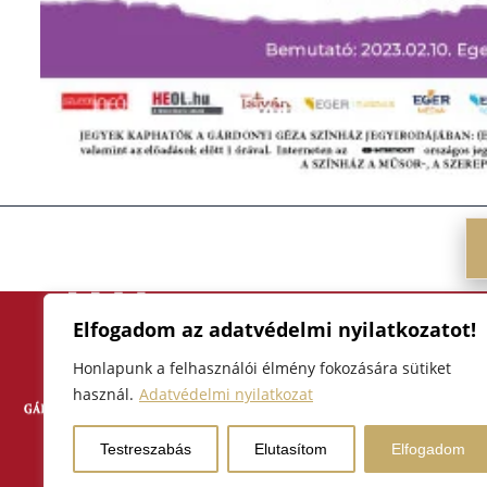
Elfogadom az adatvédelmi nyilatkozatot!
F
I
Y
a
n
o
Honlapunk a felhasználói élmény fokozására sütiket
3300 Eger, Hatvani kapu tér 4
használ.
Adatvédelmi nyilatkozat
c
s
u
+36 30 428 6409, +36 30 630
e
t
t
kozpont@gardonyiszinhaz.hu
Testreszabás
Elutasítom
Elfogadom
b
a
u