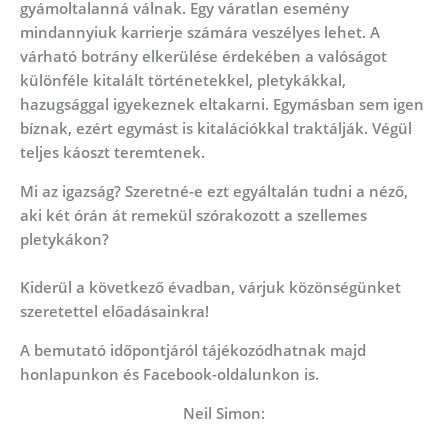
gyámoltalanná válnak. Egy váratlan esemény
mindannyiuk karrierje számára veszélyes lehet. A
várható botrány elkerülése érdekében a valóságot
különféle kitalált történetekkel, pletykákkal,
hazugsággal igyekeznek eltakarni. Egymásban sem igen
bíznak, ezért egymást is kitalációkkal traktálják. Végül
teljes káoszt teremtenek.
Mi az igazság? Szeretné-e ezt egyáltalán tudni a néző,
aki két órán át remekül szórakozott a szellemes
pletykákon?
Kiderül a következő évadban, várjuk közönségünket
szeretettel előadásainkra!
A bemutató időpontjáról tájékozódhatnak majd
honlapunkon és Facebook-oldalunkon is.
Neil Simon: