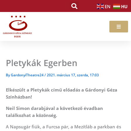
Skip
HU
EN
to
content
Pletykák Egerben
By
GardonyiTheatre24
/
2021. március 17, szerda, 17:03
Elkészült a Pletykák című előadás a Gárdonyi Géza
Színházban!
Neil Simon darabjával a következő évadban
találkozhat a közönség.
A Napsugár fiúk, a Furcsa pár, a Mezítláb a parkban és