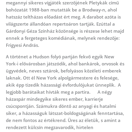
megannyi sikeres vígjáték szerzőjének Pletykák című
bohózatát 1988-ban mutatták be a Brodway-n, ahol
hatszáz teltházas előadást ért meg. A darabot azóta is
világszerte állandóan repertoáron tartják. Ezúttal a
Gárdonyi Géza Színház közönsége is részese lehet majd
ennek a fergeteges komédiának, melynek rendezője:
Frigyesi András.
A történet a Hudson folyó partján fekvő egyik New
York-i elővárosban játszódik, ahol bankárok, orvosok és
ügyvédek, neves sztárok, befolyásos közéleti emberek
laknak. Ott él New York alpolgármestere és felesége,
akik épp tizedik házassági évfordulójukat ünneplik. A
legjobb barátaikat hívták meg a partira. A négy
házaspár mindegyike sikeres ember, karrierje
csúcspontján. Számukra döntő az anyagi és hatalmi
siker, a házasságuk látszat-boldogságának fenntartása,
de nem fontos az értékrend. Üres az életük, s amint a
rendezett külcsín megzavarodik, hirtelen