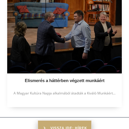
Elismerés a háttérben végzett munkáért
A Magyar Kultúra Napja alkalmából átadták a Kiváló Munkáért...
VISSZA IDE: HÍREK