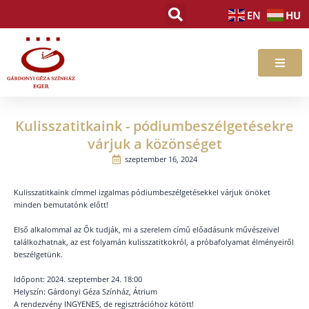
Skip
HU
EN
to
content
Kulisszatitkaink - pódiumbeszélgetésekre
várjuk a közönséget
szeptember 16, 2024
Kulisszatitkaink címmel izgalmas pódiumbeszélgetésekkel várjuk önöket
minden bemutatónk előtt!
Első alkalommal az Ők tudják, mi a szerelem című előadásunk művészeivel
találkozhatnak, az est folyamán kulisszatitkokról, a próbafolyamat élményeiről
beszélgetünk.
Időpont: 2024. szeptember 24. 18:00
Helyszín: Gárdonyi Géza Színház, Átrium
A rendezvény INGYENES, de regisztrációhoz kötött!