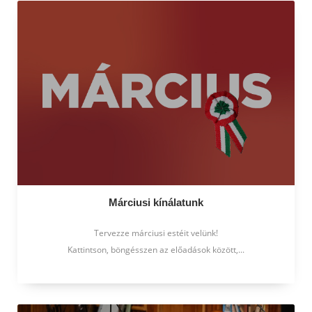
Márciusi kínálatunk
Tervezze márciusi estéit velünk!
Kattintson, böngésszen az előadások között,...