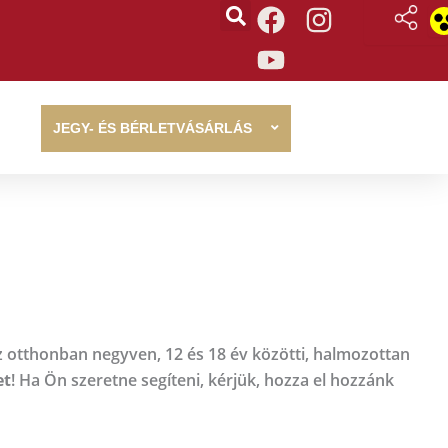
F
Y
I
a
o
n
c
u
s
e
t
t
b
u
a
JEGY- ÉS BÉRLETVÁSÁRLÁS
o
b
g
o
e
r
k
a
m
otthonban negyven, 12 és 18 év közötti, halmozottan
et
! Ha Ön szeretne segíteni, kérjük, hozza el hozzánk