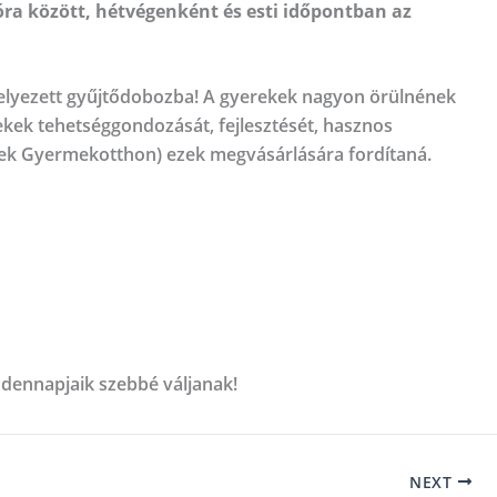
óra között, hétvégenként és esti időpontban az
kihelyezett gyűjtődobozba! A gyerekek nagyon örülnének
ek tehetséggondozását, fejlesztését, hasznos
szek Gyermekotthon) ezek megvásárlására fordítaná.
ndennapjaik szebbé váljanak!
NEXT