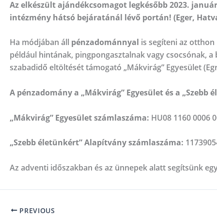
Az elkészült ajándékcsomagot legkésőbb 2023. január 
intézmény hátsó bejáratánál lévő portán! (Eger, Hatva
Ha módjában áll
pénzadománnyal
is segíteni az ottho
például hintának, pingpongasztalnak vagy csocsónak, 
szabadidő eltöltését támogató „Mákvirág” Egyesület (Eg
A pénzadomány a „Mákvirág” Egyesület és a „Szebb é
„Mákvirág” Egyesület számlaszáma:
HU08 1160 0006 0
„Szebb életünkért” Alapítvány számlaszáma:
1173905
Az adventi időszakban és az ünnepek alatt segítsünk eg
PREVIOUS