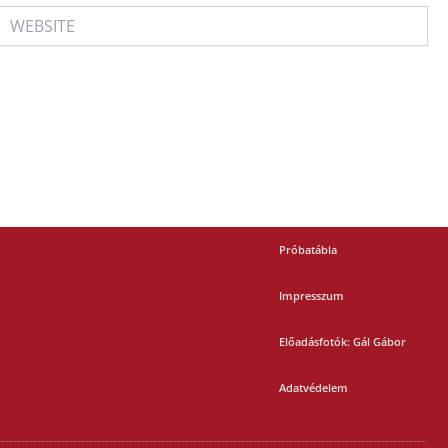
WEBSITE
Próbatábla
Impresszum
Előadásfotók: Gál Gábor
Adatvédelem