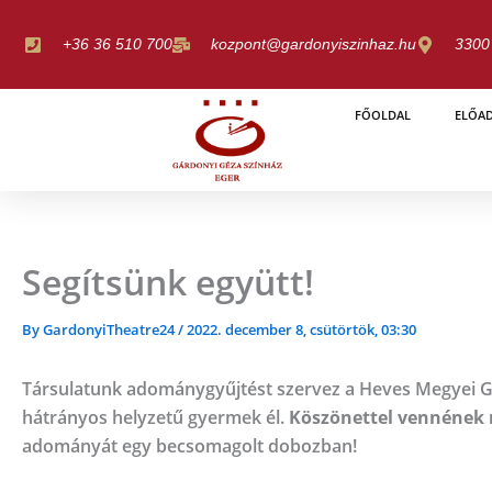
Skip
to
+36 36 510 700
kozpont@gardonyiszinhaz.hu
3300 
content
FŐOLDAL
ELŐA
Segítsünk együtt!
By
GardonyiTheatre24
/
2022. december 8, csütörtök, 03:30
Társulatunk adománygyűjtést szervez a Heves Megyei G
hátrányos helyzetű gyermek él.
Köszönettel vennének 
adományát egy becsomagolt dobozban!