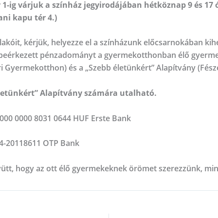
1-ig várjuk a színház jegyirodájában hétköznap 9 és 17 
ni kapu tér 4.)
n lakóit, kérjük, helyezze el a színházunk előcsarnokában 
a beérkezett pénzadományt a gyermekotthonban élő gyermek
ri Gyermekotthon) és a „Szebb életünkért” Alapítvány (Fé
letünkért” Alapítvány számára utalható.
000 0000 8031 0644 HUF Erste Bank
4-20118611 OTP Bank
yütt, hogy az ott élő gyermekeknek örömet szerezzünk, mi