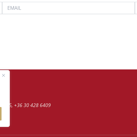
EMAIL
.
 5395, +36 30 428 6409