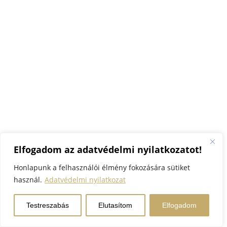
Elfogadom az adatvédelmi nyilatkozatot!
Honlapunk a felhasználói élmény fokozására sütiket
használ.
Adatvédelmi nyilatkozat
Testreszabás
Elutasítom
Elfogadom