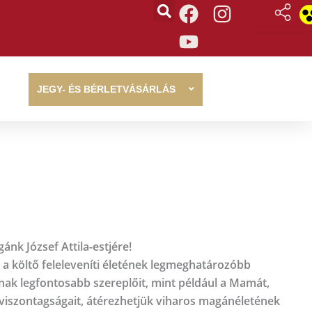
F
Y
I
a
o
n
c
u
s
e
t
t
b
u
a
JEGY- ÉS BÉRLETVÁSÁRLÁS
o
b
g
o
e
r
k
a
m
ánk József Attila-estjére!
 a költő feleleveníti életének legmeghatározóbb
nak legfontosabb szereplőit, mint például a Mamát,
viszontagságait, átérezhetjük viharos magánéletének