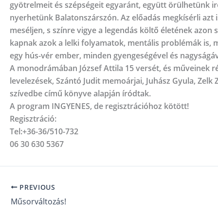
gyötrelmeit és szépségeit egyaránt, együtt örülhetünk i
nyerhetünk Balatonszárszón. Az előadás megkísérli azt is
meséljen, s színre vigye a legendás költő életének az
kapnak azok a lelki folyamatok, mentális problémák is, me
egy hús-vér ember, minden gyengeségével és nagyságáv
A monodrámában József Attila 15 versét, és műveinek ré
levelezések, Szántó Judit memoárjai, Juhász Gyula, Zelk 
szívedbe című könyve alapján íródtak.
A program INGYENES, de regisztrációhoz kötött!
Regisztráció:
Tel:+36-36/510-732
06 30 630 5367
PREVIOUS
Műsorváltozás!