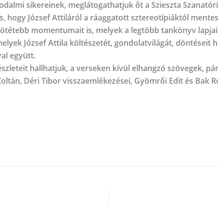
rodalmi sikereinek, meglátogathatjuk őt a Szieszta Szanatór
, hogy József Attiláról a ráaggatott sztereotípiáktól mente
on sötétebb momentumait is, melyek a legtöbb tankönyv lap
lyek József Attila költészetét, gondolatvilágát, döntéseit h
al együtt.
szleteit hallhatjuk, a verseken kívül elhangzó szövegek, p
Zoltán, Déri Tibor visszaemlékezései, Gyömrői Edit és Bak 