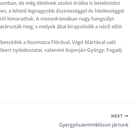
iumban, de még életének utolsó óráiba is betekintést
sen, a lehető legnagyobb őszinteséggel és hitelességgel
jairól kimaradtak. A monodrámában nagy hangsúlyt
atározták meg, s melyek által kirajzolódik a néző előtt
árbeszédek a Kozmutza Flórával, Vágó Mártával való
Róbert nyilatkozatai, valamint Asperján György: Fogadj
NEXT
Gyergyószentmiklóson jártunk