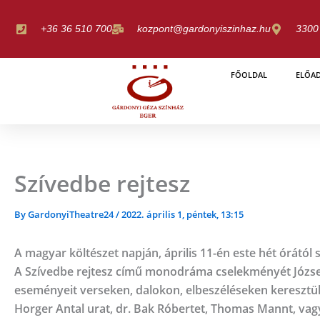
Skip
to
+36 36 510 700
kozpont@gardonyiszinhaz.hu
3300 
content
FŐOLDAL
ELŐA
Szívedbe rejtesz
By
GardonyiTheatre24
/
2022. április 1, péntek, 13:15
A magyar költészet napján, április 11-én este hét órától 
A Szívedbe rejtesz című monodráma cselekményét József A
eseményeit verseken, dalokon, elbeszéléseken keresztül.
Horger Antal urat, dr. Bak Róbertet, Thomas Mannt, va