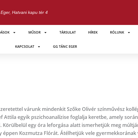
Eger, Hatvani kapu tér 4
DÁSOK
MŰSOR
TÁRSULAT
HÍREK
RÓLUNK
KAPCSOLAT
GG TÁNC EGER
szeretettel várunk mindenkit Szőke Olivér színművész kollég
ttila egyik pszichoanalízise foglalja keretbe, amely során
 Körülbelül egy óra leforgása alatt ismerhetjük meg múltjá
gy éppen Kozmutza Flórát. Átélhetjük vele gyermekkorának 