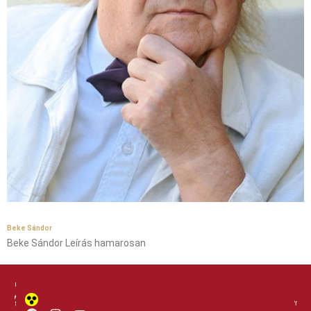
Beke Sándor
Beke Sándor Leírás hamarosan
Próba