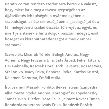
Baráth Zoltán rendező szerint arra keresik a választ,
hogy miért látja meg a tavasz szépségében az
újjászületés lehetőségét, a nyár melegében a
szabadságot, az ősz színességében a gazdagságot és a
tél melegében a család összetartó erejét az egyik, és
miért jelentenek a fenti dolgok pusztán hideget, esőt,
hőséget és kiszámíthatatlanságot a másik ember
számára?
Szereplők: Misurák Tünde, Balogh András, Nagy
Adrienn, Nagy Fruzsina Lilla, Sata Árpád, Fehér István,
Dér Gabriella, Kascsák Dóra, Tóth Levente, Kós Mátyás,
Szél Anikó, Ivády Erika, Babócsai Réka, Kardos Kristóf,
Kelemen Dorottya, Emődi Attila.
Író: Szamuil Marsak. Fordító: Békés István. Színpadra
alkalmazta: Szőke Andrea. Koreográfus: Topolánszky
Tamás Yvan. Díszlet: Dósa Csilla. Jelmez: Kovács Tímea.
Rendezőasszisztens: Ivády Erika. Rendező: Baráth