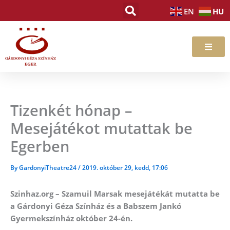
Skip
HU
EN
to
content
Tizenkét hónap –
Mesejátékot mutattak be
Egerben
By
GardonyiTheatre24
/
2019. október 29, kedd, 17:06
Szinhaz.org – Szamuil Marsak mesejátékát mutatta be
a Gárdonyi Géza Színház és a Babszem Jankó
Gyermekszínház október 24-én.