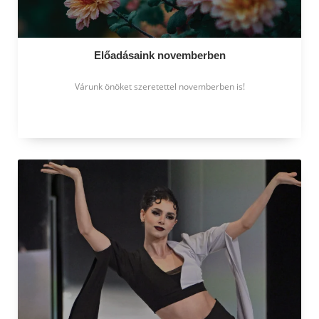
Előadásaink novemberben
Várunk önöket szeretettel novemberben is!