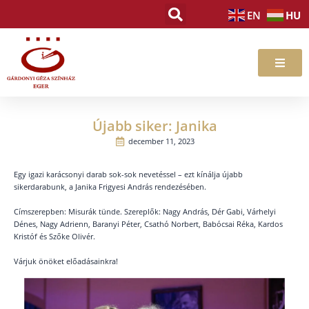
Skip
HU
EN
to
content
Újabb siker: Janika
december 11, 2023
Egy igazi karácsonyi darab sok-sok nevetéssel – ezt kínálja újabb
sikerdarabunk, a Janika Frigyesi András rendezésében.
Címszerepben: Misurák tünde. Szereplők:
Nagy András, Dér Gabi, Várhelyi
Dénes, Nagy Adrienn, Baranyi Péter, Csathó Norbert, Babócsai Réka, Kardos
Kristóf és Szőke Olivér.
Várjuk önöket előadásainkra!