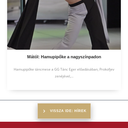
Mától: Hamupipőke a nagyszínpadon
Hamupipőke táncmese a GG Tánc Eger előadásában, Prokofjev
zenéjével,...
VISSZA IDE: HÍREK