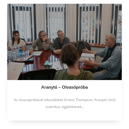
Aranytó – Olvasópróba
Az olvasópróbával elkezdődtek Ernest Thompson: Aranytó című
szatirikus vígjátékának...