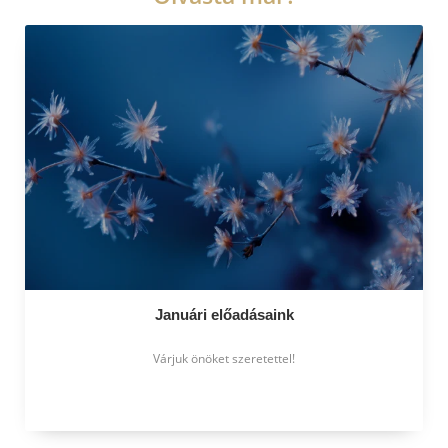
Januári előadásaink
Várjuk önöket szeretettel!