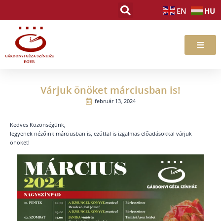
Skip
HU
EN
to
content
Várjuk önöket márciusban is!
február 13, 2024
Kedves Közönségünk,
legyenek nézőink márciusban is, ezúttal is izgalmas előadásokkal várjuk
önöket!