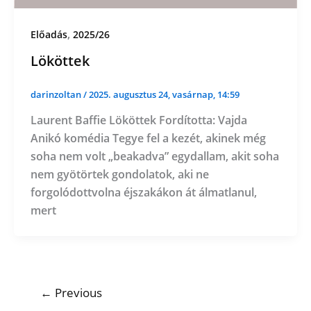
,
Előadás
2025/26
Lököttek
darinzoltan
/
2025. augusztus 24, vasárnap, 14:59
Laurent Baffie Lököttek Fordította: Vajda
Anikó komédia Tegye fel a kezét, akinek még
soha nem volt „beakadva” egydallam, akit soha
nem gyötörtek gondolatok, aki ne
forgolódottvolna éjszakákon át álmatlanul,
mert
←
Previous