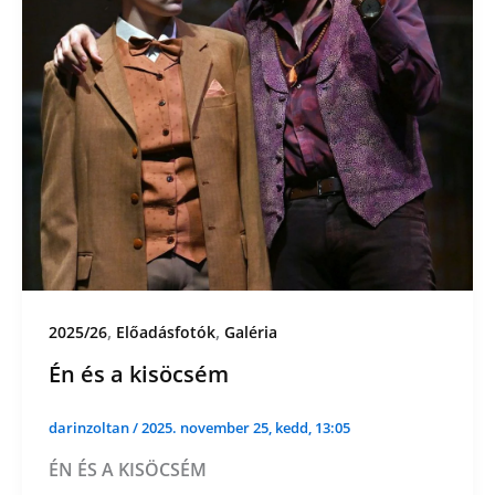
,
,
2025/26
Előadásfotók
Galéria
Én és a kisöcsém
darinzoltan
/
2025. november 25, kedd, 13:05
ÉN ÉS A KISÖCSÉM