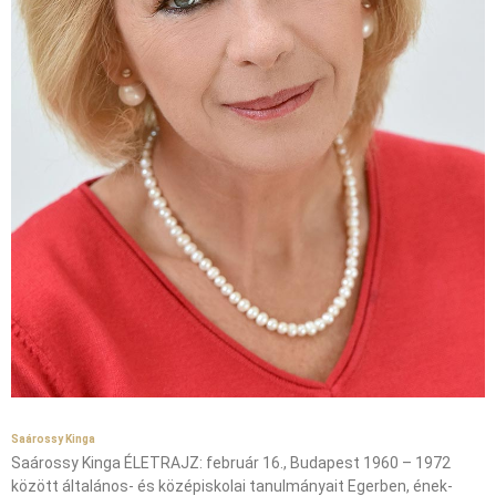
Saárossy Kinga
Saárossy Kinga ÉLETRAJZ: február 16., Budapest 1960 – 1972
között általános- és középiskolai tanulmányait Egerben, ének-