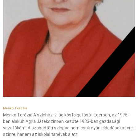
Menkó Terézia
Menkó Terézia A színházi világ kóstolgatását Egerben, az 1975-
ben alakult Agria Játékszínben kezdte 1983-ban gazdasági
vezetőként. A szabadtéri színpad nem csak nyári előadásokat vitt
színre, hanem az iskolai tanévek alatt