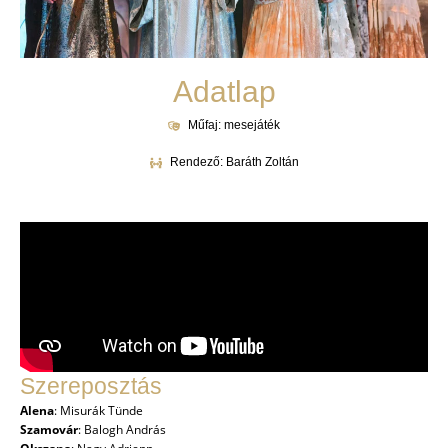
Adatlap
Műfaj: mesejáték
Rendező: Baráth Zoltán
Szereposztás
Alena
: Misurák Tünde
Szamovár
: Balogh András