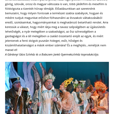
görög, szlovák, orosz és magyar változata is van, több játékfilm és mesefilm is
földolgozta a tizenkét hónap témáját. Előadásunkban azt szeretnénk
bemutatni, hogy milyen fontosak a természet szabta szabályok, hogyan és
miként tudjuk magunkat erősítve fölhasználni az évszakok váltakozásából
eredő, szokásainkat, hagyományainkat is meghatározó betartható rendet. Arra
keressük a választ, hogy miért látja meg a tavasz szépségében az újjászületés
lehetőségét, a nyár melegében a szabadságot, az ősz színességében a
gazdagságot és a tél melegében a család összetartó erejét az egyik, és miért
jelentenek a fenti dolgok pusztán hideget, esőt, hőséget és
kiszámíthatatlanságot a másik ember számára? És a megfejtés…reméljük nem
marad el!
A Gárdonyi Géza Színház és a Babszem Jankó Gyermekszínház koprodukciója.