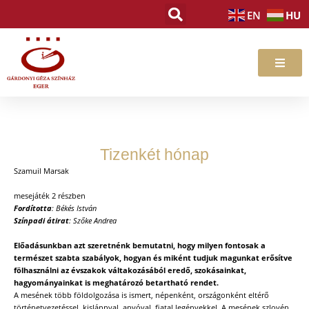
Skip
HU
EN
to
content
Tizenkét hónap
Szamuil Marsak
mesejáték 2 részben
Fordította
: Békés István
Színpadi átirat
: Szőke Andrea
Előadásunkban azt szeretnénk bemutatni, hogy milyen fontosak a
természet szabta szabályok, hogyan és miként tudjuk magunkat erősítve
fölhasználni az évszakok váltakozásából eredő, szokásainkat,
hagyományainkat is meghatározó betartható rendet.
A mesének több földolgozása is ismert, népenként, országonként eltérő
történetvezetéssel, kislánnyal, anyóval, fiatal legényekkel. A mesének szlovén,