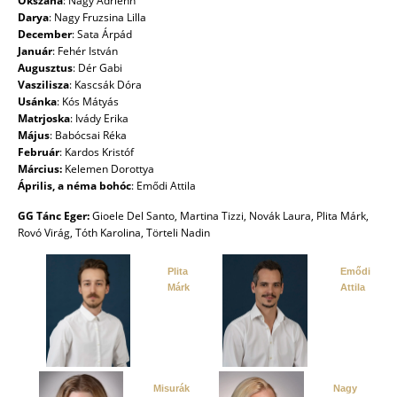
Okszana
: Nagy Adrienn
Darya
: Nagy Fruzsina Lilla
December
: Sata Árpád
Január
: Fehér István
Augusztus
: Dér Gabi
Vaszilisza
: Kascsák Dóra
Usánka
: Kós Mátyás
Matrjoska
: Ivády Erika
Május
: Babócsai Réka
Február
: Kardos Kristóf
Március:
Kelemen Dorottya
Április, a néma bohóc
: Emődi Attila
GG Tánc Eger:
Gioele Del Santo, Martina Tizzi, Novák Laura, Plita Márk,
Rovó Virág, Tóth Karolina, Törteli Nadin
Plita
Emődi
Márk
Attila
Misurák
Nagy