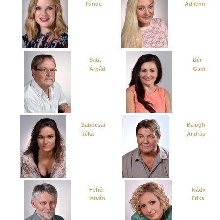
Tünde
Adrienn
Sata
Dér
Árpád
Gabi
Babócsai
Balogh
Réka
András
Fehér
Ivády
István
Erika