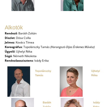
Alkotók
Rendező
:
Baráth Zoltán
Díszlet
:
Dósa Csilla
Jelmez
:
Kovács Tímea
Koreográfus
:
Topolánszky Tamás
(Harangozó-Díjas Érdemes Művész)
Ügyelő
:
Ujhelyi Réka
Súgó
:
Németh Nikoletta
Rendezőasszisztens
:
Ivády Erika
Topolánszky
Ujhelyi
Tamás
Réka
Baráth
Ivády
Zoltán
Erika