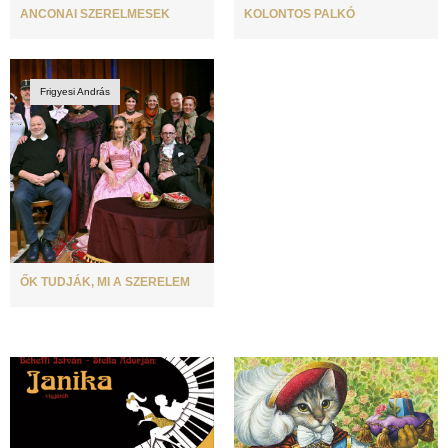
ANCONAI SZERELMESEK
KOLONTOS PALKÓ
Frigyesi András
ŐK TUDJÁK, MI A SZERELEM