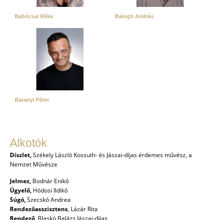
Babócsai Réka
Balogh András
Baranyi Péter
Alkotók
Díszlet,
Székely László Kossuth- és Jászai-díjas érdemes művész, a
Nemzet Művésze
Jelmez,
Bodnár Enikő
Ügyelő,
Hódosi Ildikó
Súgó,
Szecskó Andrea
Rendezőasszisztens
, Lázár Rita
Rendező
, Blaskó Balázs Jászai-díjas