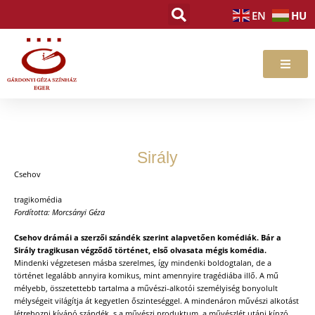
Skip
HU
EN
to
content
Sirály
Csehov
tragikomédia
Fordította: Morcsányi Géza
Csehov drámái a szerzői szándék szerint alapvetően komédiák. Bár a
Sirály tragikusan végződő történet, első olvasata mégis komédia.
Mindenki végzetesen másba szerelmes, így mindenki boldogtalan, de a
történet legalább annyira komikus, mint amennyire tragédiába illő. A mű
mélyebb, összetettebb tartalma a művészi-alkotói személyiség bonyolult
mélységeit világítja át kegyetlen őszinteséggel. A mindenáron művészi alkotást
létrehozni kívánó szándék, s a művészi produktum, a művészlét utáni kínzó