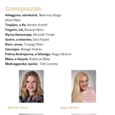
Szereposztás
Arkagyina, színésznő,
S
aárossy Kinga
Jászai-Díjas
Trepljov, a fia
,
Kardos Kristóf
Trigorin, író,
Baranyi Péter
Nyina Zarecsnaja,
Misurák Tünde
Szorin, a testvére,
Sata Árpád
Dorn, orvos,
Tunyogi Péter
Samrajev
,
Balogh András
Polina Andrejevna, a felesége
,
Nagy Adrienn
Mása, a lányuk,
Babócsai Réka
Medvegyenkó, tanító
,
Tóth Levente
Misurák Tünde
Nagy Adrienn