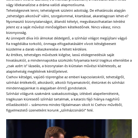
vágy lélekanalízise a dráma valódi alapmotívuma.
Tehetségesnek lenni, tehetségnek születni adottság. De elhatározás alapján
„tehetséges alkotóvá” válni, szorgalommal, kitartással, akaratlagosan lehet-e?
Nyomasztó bizonytalanságot, állandó kételyt, megválaszolhatatlan kérdést
jelent ez a saját művészi minőségében kételkedőnek. Nincs válasz, nincs
bizonyosság.
Az ünnepelt díva írói álmokat dédelgető, a színházi világot megújítani vágyó
fia tragédiába torkolló, önmaga elfogadtatásáért vívott kétségbeesett
küzdelme a darab válaszkeresése a feltett kérdésre.
Az értékes, tehetséges művészek kiégése, lassú elidegenedésük saját
hivatásuktól, a mindennapokba szürkülés folyamata kerül tragikus ellentétbe a
„csak azért is” lázadás, a bizonytalan és kiúttalan művészi kísérletezés, az
alaptehetség meglétének kérdőjeleivel.
Csehov kétségei, vajúdó töprengése az emberi kapcsolatokról, tehetségről,
színházi értékekről, alkotásról, alkotói folyamatokról, életünket és színházi
mindennapjainkat is alapjaiban érintő gondolatok.
Színházi világunk-szakmánk szakadozottsága, izlésbeli alapellentéteink,
tragikusan kiüresedő színházi tartalmak, a katarzis fájó hiánya nagyhírű
előadásokból – számomra mindez fájdalmasan sikolt ki Csehov művéből,
figyelmeztető üzenetként korunk „színházcsinálói” felé.